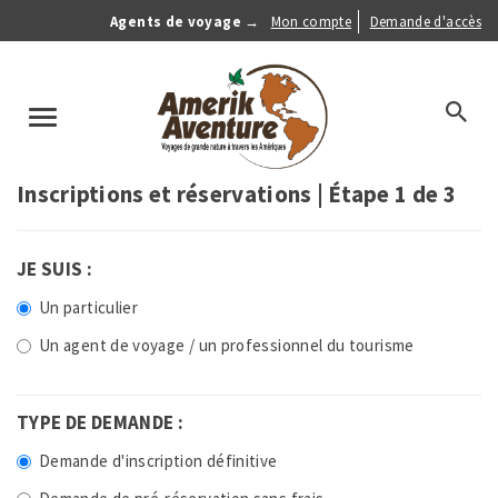
Aller
Agents de voyage →
Mon compte
Demande d'accès
au
Anonymous
contenu
Menu
principal
search
Toggle
navigation
Inscriptions et réservations | Étape 1 de 3
JE SUIS :
Un particulier
Un agent de voyage / un professionnel du tourisme
TYPE DE DEMANDE :
Demande d'inscription définitive