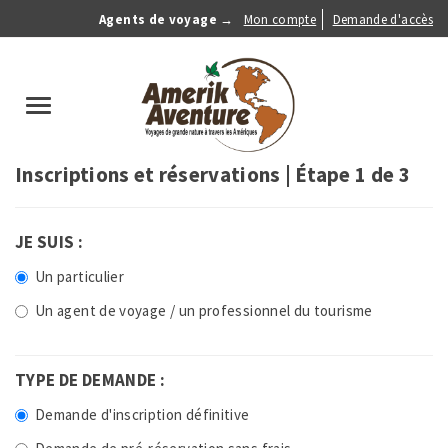
Aller
Agents de voyage →
Mon compte
Demande d'accès
au
Anonymous
contenu
Menu
principal
search
Toggle
navigation
Inscriptions et réservations | Étape 1 de 3
JE SUIS :
Un particulier
Un agent de voyage / un professionnel du tourisme
TYPE DE DEMANDE :
Demande d'inscription définitive