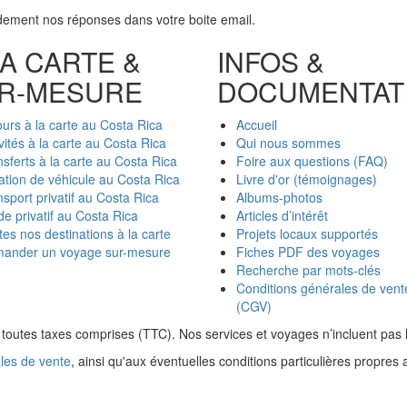
dement nos réponses dans votre boite email.
LA CARTE &
INFOS &
R-MESURE
DOCUMENTAT
ours à la carte au Costa Rica
Accueil
vités à la carte au Costa Rica
Qui nous sommes
nsferts à la carte au Costa Rica
Foire aux questions (FAQ)
ation de véhicule au Costa Rica
Livre d'or (témoignages)
sport privatif au Costa Rica
Albums-photos
de privatif au Costa Rica
Articles d’intérêt
tes nos destinations à la carte
Projets locaux supportés
ander un voyage sur-mesure
Fiches PDF des voyages
Recherche par mots-clés
Conditions générales de vent
(CGV)
és toutes taxes comprises (TTC). Nos services et voyages n’incluent pa
les de vente
, ainsi qu'aux éventuelles conditions particulières propres 