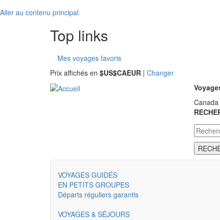
Aller au contenu principal
Top links
Mes voyages favoris
Prix affichés en
$US
$CA
EUR
|
Changer
Voyages
Canada 
RECHE
RECH
VOYAGES GUIDÉS
EN PETITS GROUPES
Départs réguliers garantis
VOYAGES & SÉJOURS