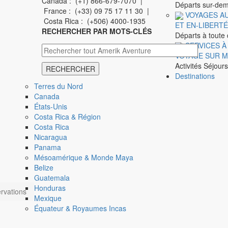
Canada : (+1) 866-679-7070 |
Départs sur-de
France : (+33) 09 75 17 11 30 |
VOYAGES A
Costa Rica : (+506) 4000-1935
ET EN-LIBERTÉ
RECHERCHER PAR MOTS-CLÉS
Départs à toute 
SERVICES À
VOYAGE SUR 
Activités Séjour
RECHERCHER
Destinations
Terres du Nord
Canada
États-Unis
Costa Rica & Région
Costa Rica
Nicaragua
Panama
Mésoamérique & Monde Maya
Belize
Guatemala
Honduras
ervations
Mexique
Équateur & Royaumes Incas