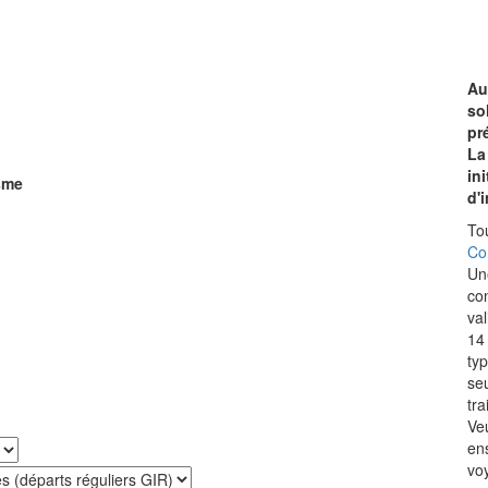
Au
so
pr
La
in
sme
d'i
To
Co
Un
con
va
14 
ty
seu
tra
Veu
en
vo