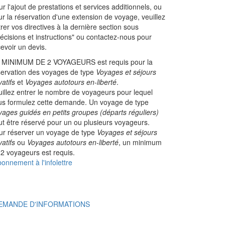
r l'ajout de prestations et services additionnels, ou
r la réservation d'une extension de voyage, veuillez
rer vos directives à la dernière section sous
écisions et instructions" ou contactez-nous pour
evoir un devis.
 MINIMUM DE 2 VOYAGEURS est requis pour la
servation des voyages de type
Voyages et séjours
vatifs
et
Voyages autotours en-liberté
.
uillez entrer le nombre de voyageurs pour lequel
us formulez cette demande. Un voyage de type
yages guidés en petits groupes (départs réguliers)
ut être réservé pour un ou plusieurs voyageurs.
ur réserver un voyage de type
Voyages et séjours
vatifs
ou
Voyages autotours en-liberté
, un minimum
 2 voyageurs est requis.
onnement à l'infolettre
EMANDE D'INFORMATIONS