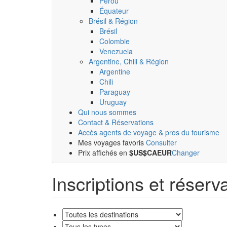
Pérou
Équateur
Brésil & Région
Brésil
Colombie
Venezuela
Argentine, Chili & Région
Argentine
Chili
Paraguay
Uruguay
Qui nous sommes
Contact & Réservations
Accès agents de voyage & pros du tourisme
Mes voyages favoris
Consulter
Prix affichés en
$US
$CA
EUR
Changer
Inscriptions et réserv