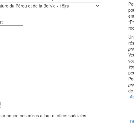
Pou
pou
ent
"Pr
rec
Un
ré
pri
Ve
vo
Vo
pe
Po
pri
de
Ab
!
ar année nos mises à jour et offres spéciales.
D