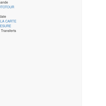
mande
UTOTOUR
date
 LA CARTE
MESURE
s Transferts