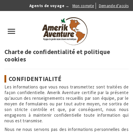
Aller
Agents de voyage →
Mon compte
Demande d'accès
au
Anonymous
contenu
Menu
principal
search
Toggle
navigation
Charte de confidentialité et politique
cookies
CONFIDENTIALITÉ
Les informations que vous nous transmettez sont traitées de
façon confidentielle. Amerik Aventure certifie par la présente
qu'aucun des renseignements recueillis par son équipe, par le
moyen de formulaires ou par tout autre moyen, ne sortira de
son stricte contrôle et que, par conséquent, nous nous
engageons à maintenir confidentielle toute information qui
nous est transmise.
Nous ne nous servons pas des informations personnelles des