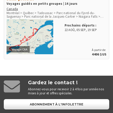
Voyages guidés en petits groupes | 14 jours
Canada
Montréal > Québec > Tadoussac > Parc national du Fjord-du-
Saguenay > Parc national de la Jacques-Cartier > Niagara Falls >
Parc national des Mille-Îles > Ottawa > Mont-Tremblant > Parc
national du Mont-Tremblant
Prochains départs :
22 AOÛ
,
05 SEP
,
19 SEP
Voyage CAA
À partir de
4406 $US
Gardez le contact !
Abonnez-vous pour recevoir 2 à 4 fois par année nos
mises à jour et offres spéciales.
ABONNEMENT À L'INFOLETTRE