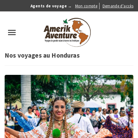
Aller
Agents de voyage →
Mon compte
Demande d'accès
au
Anonymous
contenu
Menu
principal
search
Toggle
navigation
Nos voyages au Honduras