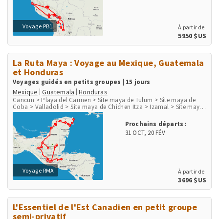
Voyage PB1
À partir de
5950 $US
La Ruta Maya : Voyage au Mexique, Guatemala
et Honduras
Voyages guidés en petits groupes | 15 jours
Mexique
Guatemala
Honduras
Cancun > Playa del Carmen > Site maya de Tulum > Site maya de
Coba > Valladolid > Site maya de Chichen Itza > Izamal > Site maya
de Uxmal > Agua Azul > Site maya de Palenque > Ville de Palenque >
Site maya de Yaxchilan > Site maya de Bonampak > San Cristobal de
Prochains départs :
las Casas > San Juan de Chamula > Chichicastenango > Panajachel
31 OCT
,
20 FÉV
> Lac Atitlan > San Juan la Laguna > Antigua > Guatemala City >
Flores > Site maya de Tikal > Site maya de Copan
Voyage RMA
À partir de
3696 $US
L'Essentiel de l'Est Canadien en petit groupe
semi-privatif