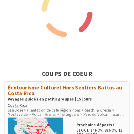
COUPS DE COEUR
Écotourisme Culturel Hors Sentiers Battus au
Costa Rica
Voyages guidés en petits groupes | 15 jours
Costa Rica
San Jose > Plantation de café région Poas > Sarchi & Grecia >
Monteverde > Volcan Arenal > Tortuguero > Parc du Volcan Irazu >
San Gerardo de Dota > Péninsule d'Osa > Parc de Corcovado > Parc
de Manuel Antonio > Playa Herradura & Punta Leona > Rio Tarcoles
Prochains départs :
& Carara
31 OCT
,
14 NOV
,
28 NOV
,
12