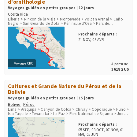
d'ornithologie
Voyages guidés en petits groupes | 12 jours
Costa Rica
Liberia > Rincon de la Vieja > Monteverde > Volcan Arenal > Caño
Negro > San Gerardo de Dota > Péninsule d'Osa > Parc de
Corcovado > Parc National Marino Ballena > Playa Herradura &
Punta Leona > Rio Tarcoles & Carara > San Jose
Prochains départs :
21 NOV
,
03 AVR
Voyage CRC
À partir de
3618 $US
Cultures et Grande Nature du Pérou et de la
Bolivie
Voyages guidés en petits groupes | 15 jours
Bolivie
Pérou
Lima > Arequipa > Canyon de Colca > Chivay > Coporaque > Puno >
Isla Taquile > Tiwanaku > La Paz > Parc National de Sajama > Jirira
> Salar d'Uyuni > Uyuni > Canyon de Palca > Cusco > Chinchero >
Moray > Salines de Maras > Ollantaytambo > Aguas Calientes, Machu
Prochains départs :
Picchu Pueblo > Site Inka Machu Picchu > Lares
05 SEP
,
03 OCT
,
07 NOV
,
01
MAI
,
05 JUN