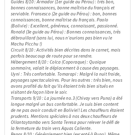
Guides 8/10 : Armador (1er guide au Pérou) : très bon,
bonnes connaissances, bonne maîtrise du français et
serviable. Fransesco (2e guide au Pérou) : bon, bonnes
connaissances, bonne maîtrise du français. Paolo
(Bolivie) : Excellent, généreux, connaissant, passionné.
Ronald (3e guide au Pérou) : Bonnes connaissances, très
débrouillard (sans lui, nous n'aurions pas bien vu le
Machu Picchu !)
Circuit 8/10 : Activités bien décrites dans le carnet, mais
parfois beaucoup de route pour se rendre.
Hébergement 8/10 : Colca (Coporaque) : Quoique
sommaire, valait le déplacement à cause des paysages.
Uyni : Très confortable. Tomarapi : Malgré la nuit froide,
paysages spectaculaires. Pour les autres : très bien, nous
avons profité du fait qu'ils étaient très bien situés en
visitant de façon libre le soir.
Transports 9/10 : La journée no.3 (Chivay vers Puno) a été
longue malgré un bus confortable. Je suis bien content
de ne pas avoir conduit en Bolivie!! Les chauffeurs étaient
prudents. Mentions spéciales à nos deux chauffeurs de
Ollantaytambo vers Santa Teresa pour relever le défi de
la fermeture du train vers Aquas Caliente.
Repas 8/10 : Généralement bien (excepté à Puno). Même