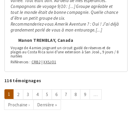
variée. Tout était bon. Au-delà de mes espérances.
Compagnons de voyage 9/10 : [...] Groupe agréable et
tout le monde était de bonne compagnie. Quelle chance
d’être un petit groupe de six.
Recommanderiez-vous Amerik Aventure ? : Oui ! J’ai déjà
grandement parlé de vous à mon entourage.[...]
Manon TREMBLAY, Canada
Voyage de 4 amies joignant un circuit guidé de réserves et de
plages au Costa Rica suivi d'une extension à San José., 9 jours / 8
nuitées
Références
CRB2
|
XXSJO1
116 témoignages
Pagination
Page
1
Page
2
Page
3
Page
4
Page
5
Page
6
Page
7
Page
8
Page
9
…
courante
Page
Prochaine ›
Dernière
Dernière »
suivante
page