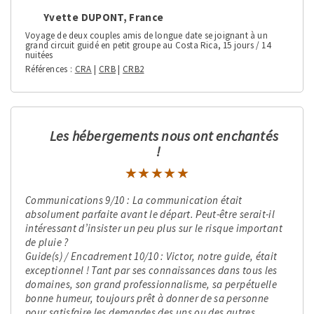
Yvette DUPONT, France
Voyage de deux couples amis de longue date se joignant à un
grand circuit guidé en petit groupe au Costa Rica, 15 jours / 14
nuitées
Références
CRA
|
CRB
|
CRB2
Les hébergements nous ont enchantés
!
★★★★★
★★★★★
Communications 9/10 : La communication était
absolument parfaite avant le départ. Peut-être serait-il
intéressant d’insister un peu plus sur le risque important
de pluie ?
Guide(s) / Encadrement 10/10 : Victor, notre guide, était
exceptionnel ! Tant par ses connaissances dans tous les
domaines, son grand professionnalisme, sa perpétuelle
bonne humeur, toujours prêt à donner de sa personne
pour satisfaire les demandes des uns ou des autres.