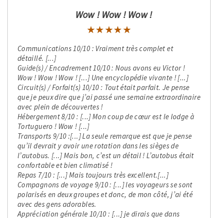
Wow ! Wow ! Wow !
★★★★★
★★★★★
Communications 10/10 : Vraiment très complet et
détaillé. [...]
Guide(s) / Encadrement 10/10 : Nous avons eu Victor !
Wow ! Wow ! Wow ! [...] Une encyclopédie vivante ! [...]
Circuit(s) / Forfait(s) 10/10 : Tout était parfait. Je pense
que je peux dire que j’ai passé une semaine extraordinaire
avec plein de découvertes !
Hébergement 8/10 : [...] Mon coup de cœur est le lodge à
Tortuguero ! Wow ! [...]
Transports 9/10 :[...] La seule remarque est que je pense
qu’il devrait y avoir une rotation dans les sièges de
l’autobus. [...] Mais bon, c’est un détail ! L’autobus était
confortable et bien climatisé !
Repas 7/10 : [...] Mais toujours très excellent.[...]
Compagnons de voyage 9/10 : [...] les voyageurs se sont
polarisés en deux groupes et donc, de mon côté, j’ai été
avec des gens adorables.
Appréciation générale 10/10 : [...] je dirais que dans