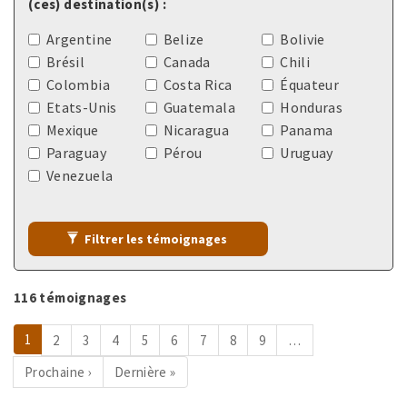
(ces) destination(s) :
Argentine
Belize
Bolivie
Brésil
Canada
Chili
Colombia
Costa Rica
Équateur
Etats-Unis
Guatemala
Honduras
Mexique
Nicaragua
Panama
Paraguay
Pérou
Uruguay
Venezuela
Filtrer les témoignages
116 témoignages
Pagination
Page
1
Page
2
Page
3
Page
4
Page
5
Page
6
Page
7
Page
8
Page
9
…
courante
Page
Prochaine ›
Dernière
Dernière »
suivante
page