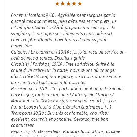
★★★★★
★★★★★
Communications 9/10 : Agréablement surprise par la
qualité des documents, bien détaillés et complets. Ils
m'ont grandement aidée à préparer ma valise [...] Je
suggère qu’une copie des vêtements conseillés soit
envoyée plus tôt afin d’avoir plus de temps pour
magasiner.
Guide(s) / Encadrement 10/10 : [...] J’ai reçu un service au-
delà de mes attentes. Excellent guide.
Circuit(s) / Forfait(s) 10/10 : Très satisfaite. Suite à la
chute d’un arbre sur la route, nous avons dû changer
d’activité et Victor, notre guide, a su nous proposer une
autre activité tout aussi intéressante.
Hébergement 9/10 : J’ai particulièrement aimé le Sueños
del Bosque, mais encore plus l’Auberge de Charme /
Maison d’hôte Drake Bay (gros coup de cœur). [...] Le
Punta Leona Hotel & Club très bien également. [...]
Transports 10/10 : Bus très confortable, chauffeur
excellent, courtois et ponctuel. Gerardo, très bon
conducteur.
Repas 10/10 : Merveilleux. Produits locaux frais, cuisine