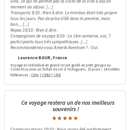
ville, ce qui ne permet pas la visite de la ville à aucun
moment du séjour. [...]
Transports 9/10 : Rien à dire. Le minibus était très propre
tous les jours. Pas de prise USB dans le premier, mais
bon... [...]
Repas 10/10 : Rien à dire.
Compagnons de voyage 6/10 : La 1ère semaine, oui, 7
participants tous très sympathiques. [...]
Recommanderiez-vous Amerik Aventure ? : Oui.
Laurence BOUR, France
Voyage en individuel en grand circuit guidé en petit groupe au
Costa Rica avec un forfait de vol à Tortuguero, 15 jours / 14 nuitées
Références
CRAi
|
CRB2
|
CRB
Ce voyage restera un de nos meilleurs
souvenirs !
★★★★★
★★★★★
Communications 10/10 : Nous avons été parfaitement