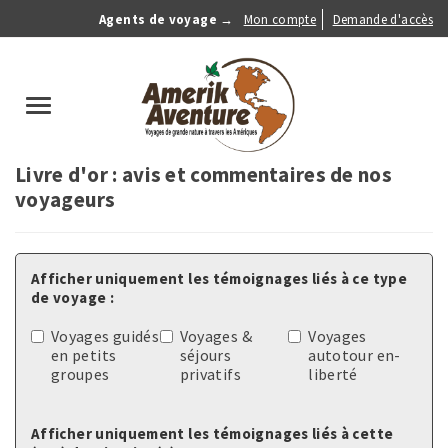
Aller
Agents de voyage →
Mon compte
Demande d'accès
au
Anonymous
contenu
Menu
principal
search
Toggle
navigation
Livre d'or : avis et commentaires de nos
voyageurs
Afficher uniquement les témoignages liés à ce type
de voyage :
Voyages guidés
Voyages &
Voyages
en petits
séjours
autotour en-
groupes
privatifs
liberté
Afficher uniquement les témoignages liés à cette