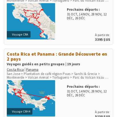
Monteverde > Volcan Arenal > Tortuguero > Parc du Volcan Irazu >
San Gerardo de Dota > Péninsule d'Osa > Parc de Corcovado > Parc
de Manuel Antonio > Playa Herradura & Punta Leona > Rio Tarcoles
Prochains départs :
& Carara
31 OCT
,
14 NOV
,
28 NOV
,
12
DÉC
,
26 DÉC
Voyage CRA
À partir de
3395 $US
Costa Rica et Panama : Grande Découverte en
2 pays
Voyages guidés en petits groupes | 19 jours
Costa Rica
Panama
San Jose > Plantation de café région Poas > Sarchi & Grecia >
Monteverde > Volcan Arenal > Tortuguero > Parc du Volcan Irazu >
San Gerardo de Dota > Péninsule d'Osa > Parc de Corcovado > Parc
de Manuel Antonio > Playa Herradura & Punta Leona > Rio Tarcoles
Prochains départs :
& Carara > Aéroport et ville de Panama > Communauté indigène
31 OCT
,
14 NOV
,
28 NOV
,
12
Embera > Parc National Chagres > Fort San Lorenzo
DÉC
,
26 DÉC
Voyage CRH4
À partir de
5130 $US