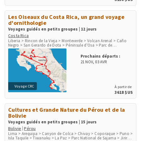
Les Oiseaux du Costa Rica, un grand voyage
d'ornithologie
Voyages guidés en petits groupes | 12 jours
Costa Rica
Liberia > Rincon de la Vieja > Monteverde > Volcan Arenal > Caño
Negro > San Gerardo de Dota > Péninsule d'Osa > Parc de
Corcovado > Parc National Marino Ballena > Playa Herradura &
Punta Leona > Rio Tarcoles & Carara > San Jose
Prochains départs :
21 NOV
,
03 AVR
Voyage CRC
À partir de
3618 $US
Cultures et Grande Nature du Pérou et de la
Bolivie
Voyages guidés en petits groupes | 15 jours
Bolivie
Pérou
Lima > Arequipa > Canyon de Colca > Chivay > Coporaque > Puno >
Isla Taquile > Tiwanaku > La Paz > Parc National de Sajama > Jirira