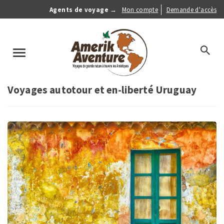
Aller
Agents de voyage →
Mon compte
Demande d'accès
au
Anonymous
contenu
Menu
principal
search
Toggle
navigation
Voyages autotour et en-liberté Uruguay