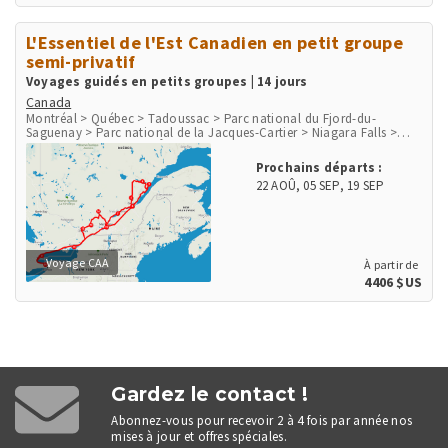
L'Essentiel de l'Est Canadien en petit groupe
semi-privatif
Voyages guidés en petits groupes | 14 jours
Canada
Montréal > Québec > Tadoussac > Parc national du Fjord-du-
Saguenay > Parc national de la Jacques-Cartier > Niagara Falls >
Parc national des Mille-Îles > Ottawa > Mont-Tremblant > Parc
national du Mont-Tremblant
Prochains départs :
22 AOÛ
,
05 SEP
,
19 SEP
Voyage CAA
À partir de
4406 $US
Gardez le contact !
Abonnez-vous pour recevoir 2 à 4 fois par année nos
mises à jour et offres spéciales.