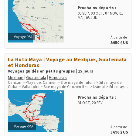
> Salar d'Uyuni > Uyuni > Canyon de Palca > Cusco > Chinchero >
Moray > Salines de Maras > Ollantaytambo > Aguas Calientes, Machu
Prochains départs :
Picchu Pueblo > Site Inka Machu Picchu > Lares
05 SEP
,
03 OCT
,
07 NOV
,
01
MAI
,
05 JUN
Voyage PB1
À partir de
5950 $US
La Ruta Maya : Voyage au Mexique, Guatemala
et Honduras
Voyages guidés en petits groupes | 15 jours
Mexique
Guatemala
Honduras
Cancun > Playa del Carmen > Site maya de Tulum > Site maya de
Coba > Valladolid > Site maya de Chichen Itza > Izamal > Site maya
de Uxmal > Agua Azul > Site maya de Palenque > Ville de Palenque >
Site maya de Yaxchilan > Site maya de Bonampak > San Cristobal de
Prochains départs :
las Casas > San Juan de Chamula > Chichicastenango > Panajachel
31 OCT
,
20 FÉV
> Lac Atitlan > San Juan la Laguna > Antigua > Guatemala City >
Flores > Site maya de Tikal > Site maya de Copan
Voyage RMA
À partir de
3696 $US