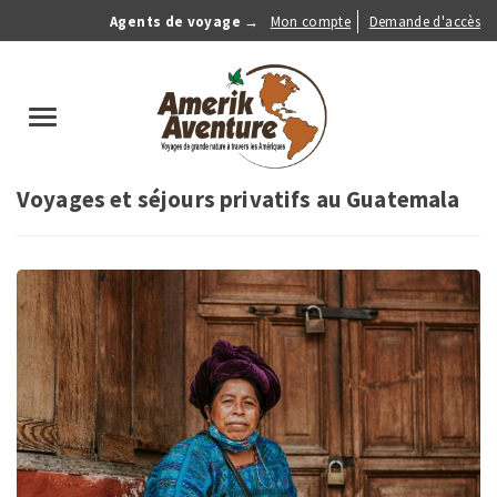
Aller
Agents de voyage →
Mon compte
Demande d'accès
au
Anonymous
contenu
Menu
principal
search
Toggle
navigation
Voyages et séjours privatifs au Guatemala