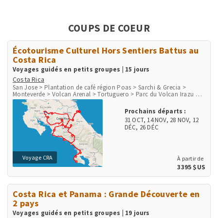
COUPS DE COEUR
Écotourisme Culturel Hors Sentiers Battus au
Costa Rica
Voyages guidés en petits groupes | 15 jours
Costa Rica
San Jose > Plantation de café région Poas > Sarchi & Grecia >
Monteverde > Volcan Arenal > Tortuguero > Parc du Volcan Irazu >
San Gerardo de Dota > Péninsule d'Osa > Parc de Corcovado > Parc
de Manuel Antonio > Playa Herradura & Punta Leona > Rio Tarcoles
Prochains départs :
& Carara
31 OCT
,
14 NOV
,
28 NOV
,
12
DÉC
,
26 DÉC
Voyage CRA
À partir de
3395 $US
Costa Rica et Panama : Grande Découverte en
2 pays
Voyages guidés en petits groupes | 19 jours