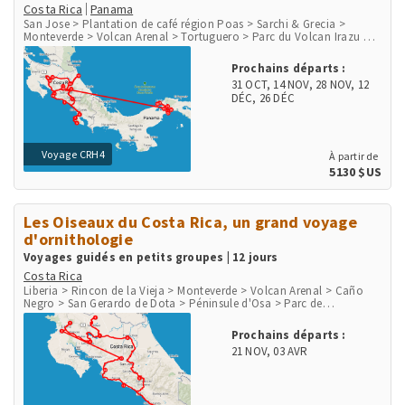
Costa Rica
Panama
San Jose > Plantation de café région Poas > Sarchi & Grecia >
Monteverde > Volcan Arenal > Tortuguero > Parc du Volcan Irazu >
San Gerardo de Dota > Péninsule d'Osa > Parc de Corcovado > Parc
de Manuel Antonio > Playa Herradura & Punta Leona > Rio Tarcoles
Prochains départs :
& Carara > Aéroport et ville de Panama > Communauté indigène
31 OCT
,
14 NOV
,
28 NOV
,
12
Embera > Parc National Chagres > Fort San Lorenzo
DÉC
,
26 DÉC
Voyage CRH4
À partir de
5130 $US
Les Oiseaux du Costa Rica, un grand voyage
d'ornithologie
Voyages guidés en petits groupes | 12 jours
Costa Rica
Liberia > Rincon de la Vieja > Monteverde > Volcan Arenal > Caño
Negro > San Gerardo de Dota > Péninsule d'Osa > Parc de
Corcovado > Parc National Marino Ballena > Playa Herradura &
Punta Leona > Rio Tarcoles & Carara > San Jose
Prochains départs :
21 NOV
,
03 AVR