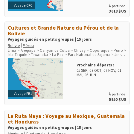
Voyage CRC
À partir de
3618 $US
Cultures et Grande Nature du Pérou et de la
Bolivie
Voyages guidés en petits groupes | 15 jours
Bolivie
Pérou
Lima > Arequipa > Canyon de Colca > Chivay > Coporaque > Puno >
Isla Taquile > Tiwanaku > La Paz > Parc National de Sajama > Jirira
> Salar d'Uyuni > Uyuni > Canyon de Palca > Cusco > Chinchero >
Moray > Salines de Maras > Ollantaytambo > Aguas Calientes, Machu
Prochains départs :
Picchu Pueblo > Site Inka Machu Picchu > Lares
05 SEP
,
03 OCT
,
07 NOV
,
01
MAI
,
05 JUN
Voyage PB1
À partir de
5950 $US
La Ruta Maya : Voyage au Mexique, Guatemala
et Honduras
Voyages guidés en petits groupes | 15 jours
Mexique
Guatemala
Honduras