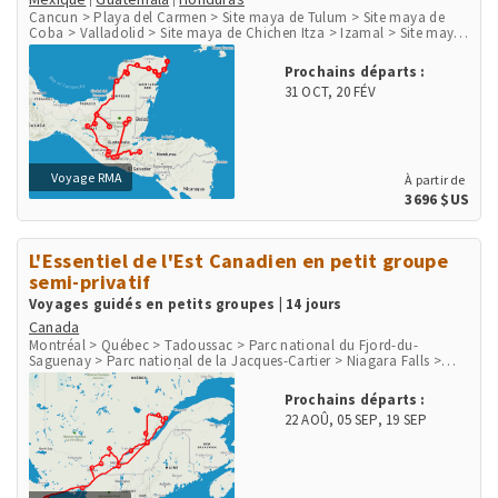
Cancun > Playa del Carmen > Site maya de Tulum > Site maya de
Coba > Valladolid > Site maya de Chichen Itza > Izamal > Site maya
de Uxmal > Agua Azul > Site maya de Palenque > Ville de Palenque >
Site maya de Yaxchilan > Site maya de Bonampak > San Cristobal de
Prochains départs :
las Casas > San Juan de Chamula > Chichicastenango > Panajachel
31 OCT
,
20 FÉV
> Lac Atitlan > San Juan la Laguna > Antigua > Guatemala City >
Flores > Site maya de Tikal > Site maya de Copan
Voyage RMA
À partir de
3696 $US
L'Essentiel de l'Est Canadien en petit groupe
semi-privatif
Voyages guidés en petits groupes | 14 jours
Canada
Montréal > Québec > Tadoussac > Parc national du Fjord-du-
Saguenay > Parc national de la Jacques-Cartier > Niagara Falls >
Parc national des Mille-Îles > Ottawa > Mont-Tremblant > Parc
national du Mont-Tremblant
Prochains départs :
22 AOÛ
,
05 SEP
,
19 SEP