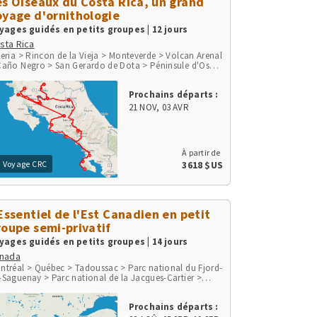
es Oiseaux du Costa Rica, un grand
oyage d'ornithologie
yages guidés en petits groupes | 12 jours
sta Rica
beria > Rincon de la Vieja > Monteverde > Volcan Arenal
Caño Negro > San Gerardo de Dota > Péninsule d'Osa >
rc de Corcovado > Parc National Marino Ballena >
aya Herradura & Punta Leona > Rio Tarcoles & Carara
Prochains départs :
San Jose
21 NOV
,
03 AVR
À partir de
Voyage CRC
3618 $US
'Essentiel de l'Est Canadien en petit
roupe semi-privatif
yages guidés en petits groupes | 14 jours
nada
ntréal > Québec > Tadoussac > Parc national du Fjord-
-Saguenay > Parc national de la Jacques-Cartier >
agara Falls > Parc national des Mille-Îles > Ottawa >
nt-Tremblant > Parc national du Mont-Tremblant
Prochains départs :