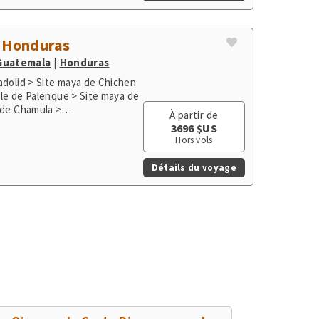
> Playa Herradura & Punta
t Honduras
Guatemala
Honduras
adolid > Site maya de Chichen
lle de Palenque > Site maya de
 de Chamula >
À partir de
 > Guatemala City > Flores >
3696 $US
Hors vols
Détails du voyage