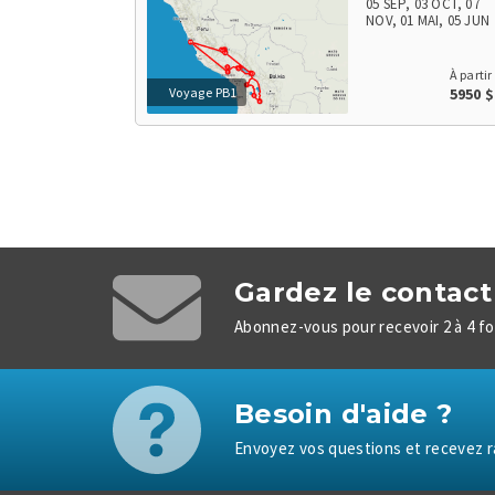
Machu Picchu Pueblo > Site Inka Machu Picchu > Lares
05 SEP
,
03 OCT
,
07
NOV
,
01 MAI
,
05 JUN
À partir
Voyage PB1
5950 
Gardez le contact 
Abonnez-vous pour recevoir 2 à 4 foi
Besoin d'aide ?
Envoyez vos questions et recevez r