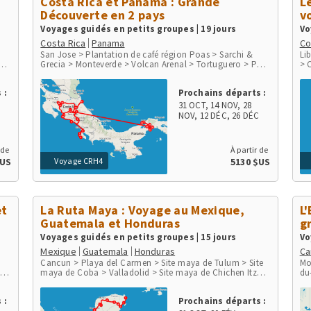
Costa Rica et Panama : Grande
L
Découverte en 2 pays
v
Voyages guidés en petits groupes | 19 jours
Vo
Costa Rica
Panama
Co
San Jose > Plantation de café région Poas > Sarchi &
Li
arc
Grecia > Monteverde > Volcan Arenal > Tortuguero > Parc
> 
Osa
du Volcan Irazu > San Gerardo de Dota > Péninsule d'Osa
Pa
a
> Parc de Corcovado > Parc de Manuel Antonio > Playa
Pl
 :
Prochains départs :
Herradura & Punta Leona > Rio Tarcoles & Carara >
> 
Aéroport et ville de Panama > Communauté indigène
31 OCT
,
14 NOV
,
28
Embera > Parc National Chagres > Fort San Lorenzo
C
NOV
,
12 DÉC
,
26 DÉC
 de
À partir de
Voyage CRH4
$US
5130 $US
et
La Ruta Maya : Voyage au Mexique,
L
Guatemala et Honduras
g
Voyages guidés en petits groupes | 15 jours
Vo
Mexique
Guatemala
Honduras
Ca
Cancun > Playa del Carmen > Site maya de Tulum > Site
Mo
 >
maya de Coba > Valladolid > Site maya de Chichen Itza >
du
ni
Izamal > Site maya de Uxmal > Agua Azul > Site maya de
Ni
Palenque > Ville de Palenque > Site maya de Yaxchilan >
Mo
 :
Prochains départs :
Site maya de Bonampak > San Cristobal de las Casas >