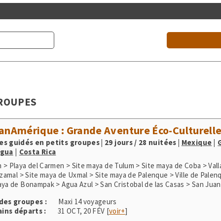
GROUPES
anAmérique : Grande Aventure Éco-Culturelle
s guidés en petits groupes | 29 jours / 28 nuitées
|
Mexique
agua
Costa Rica
 > Playa del Carmen > Site maya de Tulum > Site maya de Coba > Vall
 Izamal > Site maya de Uxmal > Site maya de Palenque > Ville de Palen
aya de Bonampak > Agua Azul > San Cristobal de las Casas > San Jua
castenango > Lac Atitlan > Panajachel > San Juan la Laguna > Antigua
 des groupes :
Maxi 14 voyageurs
aya de Tikal > Site maya de Copan > Managua > Granada > Parc Nation
ins départs :
31 OCT
,
20 FÉV
[
voir+
]
e > Rincon de la Vieja > San Jose > Parc du Volcan Poas > Plantation