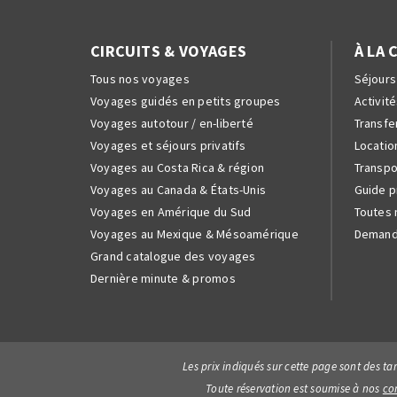
CIRCUITS & VOYAGES
À LA 
Tous nos voyages
Séjours
Voyages guidés en petits groupes
Activité
Voyages autotour / en-liberté
Transfer
Voyages et séjours privatifs
Locatio
Voyages au Costa Rica & région
Transpo
Voyages au Canada & États-Unis
Guide p
Voyages en Amérique du Sud
Toutes 
Voyages au Mexique & Mésoamérique
Demand
Grand catalogue des voyages
Dernière minute & promos
Les prix indiqués sur cette page sont des ta
Toute réservation est soumise à nos
co