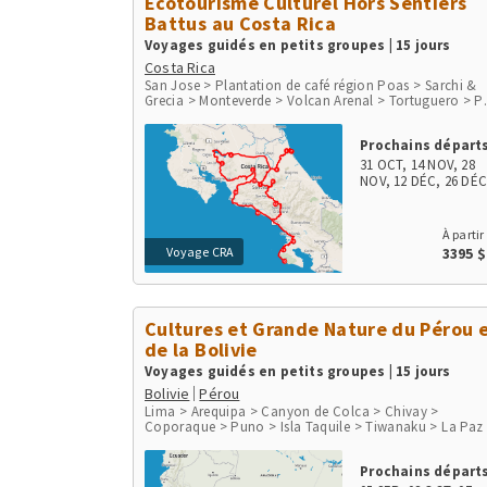
Écotourisme Culturel Hors Sentiers
Battus au Costa Rica
Voyages guidés en petits groupes | 15 jours
Costa Rica
San Jose > Plantation de café région Poas > Sarchi &
Grecia > Monteverde > Volcan Arenal > Tortuguero > P
du Volcan Irazu > San Gerardo de Dota > Péninsule d'
> Parc de Corcovado > Parc de Manuel Antonio > Play
Prochains départs
Herradura & Punta Leona > Rio Tarcoles & Carara
31 OCT
,
14 NOV
,
28
NOV
,
12 DÉC
,
26 DÉ
À partir
Voyage CRA
3395 
Cultures et Grande Nature du Pérou 
de la Bolivie
Voyages guidés en petits groupes | 15 jours
Bolivie
Pérou
Lima > Arequipa > Canyon de Colca > Chivay >
Coporaque > Puno > Isla Taquile > Tiwanaku > La Paz
Parc National de Sajama > Jirira > Salar d'Uyuni > Uyu
> Canyon de Palca > Cusco > Chinchero > Moray >
Prochains départs
Salines de Maras > Ollantaytambo > Aguas Calientes,