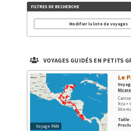
FILTRES DE RECHERCHE
Modifier la liste de voyages
VOYAGES GUIDÉS EN PETITS 
Le P
Voyage
Nicar
Cancun
Itza >
Site m
Chichi
Taille
Site m
Procha
Ometep
Voyage PAN