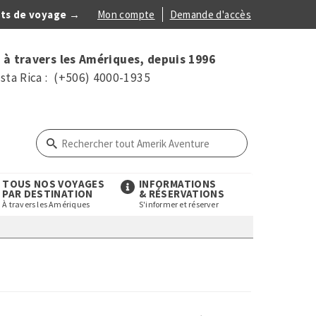
ts de voyage →
Mon compte
Demande d'accès
Anonymous
 à travers les Amériques, depuis 1996
Menu
sta Rica : (+506) 4000-1935
TOUS NOS VOYAGES
INFORMATIONS
PAR DESTINATION
& RÉSERVATIONS
À travers les Amériques
S'informer et réserver