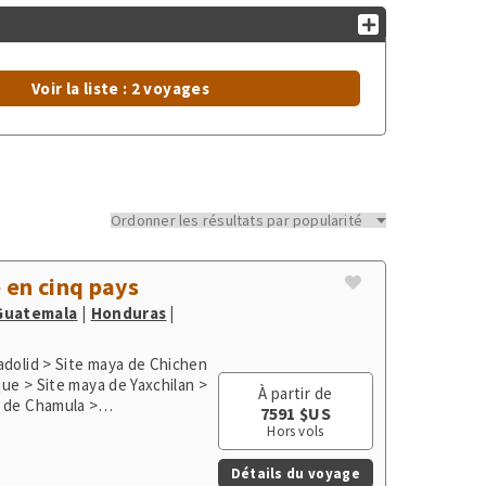
Voir la liste : 2 voyages
 en cinq pays
Guatemala
Honduras
adolid > Site maya de Chichen
que > Site maya de Yaxchilan >
À partir de
n de Chamula >
7591 $US
 > Guatemala City > Flores >
Hors vols
al du Volcan Masaya > Isla
 de café région Poas > Parc de
Détails du voyage