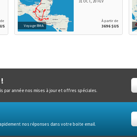
San Juan de Chamula > Chichicastenango > Panajachel
31 OCT
,
20 FÉV
> Lac Atitlan > San Juan la Laguna > Antigua >
Guatemala City > Flores > Site maya de Tikal > Site maya
de Copan
 de
À partir de
Voyage RMA
$US
3696 $US
!
s par année nos mises à jour et offres spéciales.
apidement nos réponses dans votre boite email.