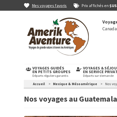
Aller
Mes voyages favoris
Prix affichés en
$US
au
contenu
Top
principal
Voyage
links
Canada 
VOYAGES GUIDÉS
VOYAGES & SÉJO
EN PETITS GROUPES
EN SERVICE PRIVA
Départs réguliers garantis
Départs sur-demande
Accueil
Mexique & Mésoamérique
Nos voy
Nos voyages au Guatemal