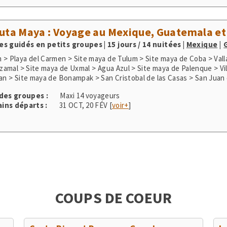
 > San Gerardo de Dota > Péninsule d'Osa > Parc de Manuel Antonio 
> Rio Tarcoles & Carara
uta Maya : Voyage au Mexique, Guatemala e
s guidés en petits groupes | 15 jours / 14 nuitées
|
Mexique
 > Playa del Carmen > Site maya de Tulum > Site maya de Coba > Vall
 Izamal > Site maya de Uxmal > Agua Azul > Site maya de Palenque > Vi
lan > Site maya de Bonampak > San Cristobal de las Casas > San Juan
castenango > Panajachel > Lac Atitlan > San Juan la Laguna > Antigua
 des groupes :
Maxi 14 voyageurs
aya de Tikal > Site maya de Copan
ins départs :
31 OCT
,
20 FÉV
[
voir+
]
COUPS DE COEUR