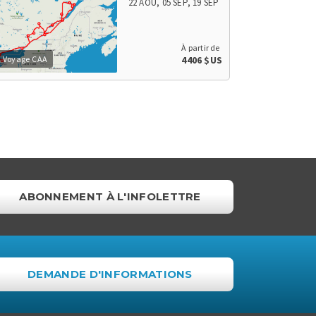
22 AOÛ
,
05 SEP
,
19 SEP
À partir de
Voyage CAA
4406 $US
ABONNEMENT À L'INFOLETTRE
DEMANDE D'INFORMATIONS