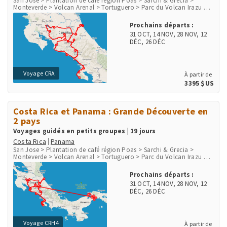
San Jose > Plantation de café région Poas > Sarchi & Grecia >
Monteverde > Volcan Arenal > Tortuguero > Parc du Volcan Irazu >
San Gerardo de Dota > Péninsule d'Osa > Parc de Corcovado > Parc
de Manuel Antonio > Playa Herradura & Punta Leona > Rio Tarcoles
Prochains départs :
& Carara
31 OCT
,
14 NOV
,
28 NOV
,
12
DÉC
,
26 DÉC
Voyage CRA
À partir de
3395 $US
Costa Rica et Panama : Grande Découverte en
2 pays
Voyages guidés en petits groupes | 19 jours
Costa Rica
Panama
San Jose > Plantation de café région Poas > Sarchi & Grecia >
Monteverde > Volcan Arenal > Tortuguero > Parc du Volcan Irazu >
San Gerardo de Dota > Péninsule d'Osa > Parc de Corcovado > Parc
de Manuel Antonio > Playa Herradura & Punta Leona > Rio Tarcoles
Prochains départs :
& Carara > Aéroport et ville de Panama > Communauté indigène
31 OCT
,
14 NOV
,
28 NOV
,
12
Embera > Parc National Chagres > Fort San Lorenzo
DÉC
,
26 DÉC
Voyage CRH4
À partir de