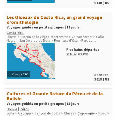
5130 $US
Les Oiseaux du Costa Rica, un grand voyage
d'ornithologie
Voyages guidés en petits groupes | 12 jours
Costa Rica
Liberia > Rincon de la Vieja > Monteverde > Volcan Arenal > Caño
Negro > San Gerardo de Dota > Péninsule d'Osa > Parc de
Corcovado > Parc National Marino Ballena > Playa Herradura &
Punta Leona > Rio Tarcoles & Carara > San Jose
Prochains départs :
21 NOV
,
03 AVR
Voyage CRC
À partir de
3618 $US
Cultures et Grande Nature du Pérou et de la
Bolivie
Voyages guidés en petits groupes | 15 jours
Bolivie
Pérou
Lima > Arequipa > Canyon de Colca > Chivay > Coporaque > Puno >