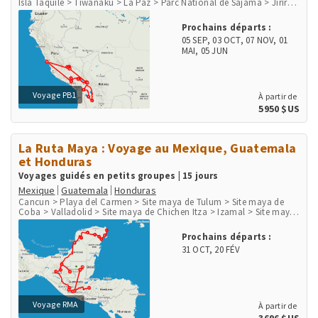
Isla Taquile > Tiwanaku > La Paz > Parc National de Sajama > Jirira
> Salar d'Uyuni > Uyuni > Canyon de Palca > Cusco > Chinchero >
Moray > Salines de Maras > Ollantaytambo > Aguas Calientes, Machu
Prochains départs :
Picchu Pueblo > Site Inka Machu Picchu > Lares
05 SEP
,
03 OCT
,
07 NOV
,
01
MAI
,
05 JUN
Voyage PB1
À partir de
5950 $US
La Ruta Maya : Voyage au Mexique, Guatemala
et Honduras
Voyages guidés en petits groupes | 15 jours
Mexique
Guatemala
Honduras
Cancun > Playa del Carmen > Site maya de Tulum > Site maya de
Coba > Valladolid > Site maya de Chichen Itza > Izamal > Site maya
de Uxmal > Agua Azul > Site maya de Palenque > Ville de Palenque >
Site maya de Yaxchilan > Site maya de Bonampak > San Cristobal de
Prochains départs :
las Casas > San Juan de Chamula > Chichicastenango > Panajachel
31 OCT
,
20 FÉV
> Lac Atitlan > San Juan la Laguna > Antigua > Guatemala City >
Flores > Site maya de Tikal > Site maya de Copan
Voyage RMA
À partir de