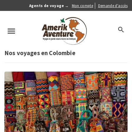
Aller
Agents de voyage →
Mon compte
Demande d'accès
au
Anonymous
contenu
Menu
principal
search
Toggle
navigation
Nos voyages en Colombie