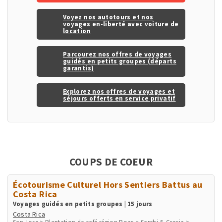
Voyez nos autotours et nos
voyages en-liberté avec voiture de
location
Parcourez nos offres de voyages
guidés en petits groupes (départs
garantis)
Explorez nos offres de voyages et
séjours offerts en service privatif
COUPS DE COEUR
Écotourisme Culturel Hors Sentiers Battus au
Costa Rica
Voyages guidés en petits groupes | 15 jours
Costa Rica