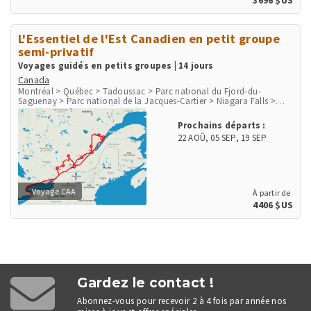
3696 $US
L'Essentiel de l'Est Canadien en petit groupe
semi-privatif
Voyages guidés en petits groupes | 14 jours
Canada
Montréal > Québec > Tadoussac > Parc national du Fjord-du-
Saguenay > Parc national de la Jacques-Cartier > Niagara Falls >
Parc national des Mille-Îles > Ottawa > Mont-Tremblant > Parc
national du Mont-Tremblant
Prochains départs :
22 AOÛ
,
05 SEP
,
19 SEP
Voyage CAA
À partir de
4406 $US
Gardez le contact !
Abonnez-vous pour recevoir 2 à 4 fois par année nos