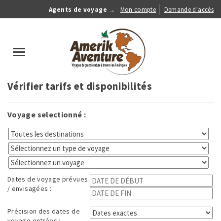
Aller
Agents de voyage →
Mon compte
Demande d'accès
au
Anonymous
contenu
Menu
principal
search
Toggle
navigation
Vérifier tarifs et disponibilités
Voyage selectionné :
Dates de voyage prévues
/ envisagées :
Précision des dates de
voyage entrées :