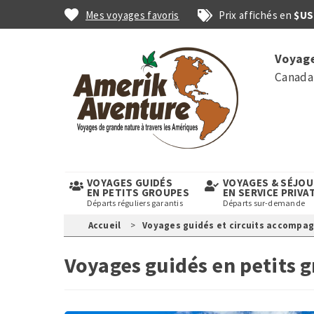
Aller
Mes voyages favoris
Prix affichés en
$US
au
contenu
Top
principal
Voyage
links
Canada 
VOYAGES GUIDÉS
VOYAGES & SÉJO
EN PETITS GROUPES
EN SERVICE PRIVA
Départs réguliers garantis
Départs sur-demande
Accueil
Voyages guidés et circuits accompa
Voyages guidés en petits 