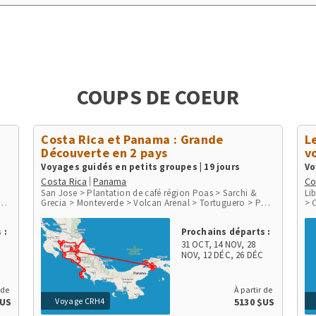
COUPS DE COEUR
Costa Rica et Panama : Grande
L
Découverte en 2 pays
v
Voyages guidés en petits groupes | 19 jours
Vo
Costa Rica
Panama
Co
San Jose > Plantation de café région Poas > Sarchi &
Li
arc
Grecia > Monteverde > Volcan Arenal > Tortuguero > Parc
> 
Osa
du Volcan Irazu > San Gerardo de Dota > Péninsule d'Osa
Pa
a
> Parc de Corcovado > Parc de Manuel Antonio > Playa
Pl
 :
Prochains départs :
Herradura & Punta Leona > Rio Tarcoles & Carara >
> 
Aéroport et ville de Panama > Communauté indigène
31 OCT
,
14 NOV
,
28
Embera > Parc National Chagres > Fort San Lorenzo
C
NOV
,
12 DÉC
,
26 DÉC
 de
À partir de
Voyage CRH4
$US
5130 $US