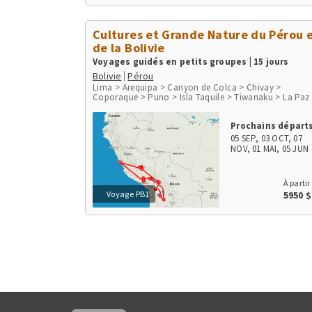
Cultures et Grande Nature du Pérou 
de la Bolivie
Voyages guidés en petits groupes | 15 jours
Bolivie
Pérou
Lima > Arequipa > Canyon de Colca > Chivay >
Coporaque > Puno > Isla Taquile > Tiwanaku > La Paz
Parc National de Sajama > Jirira > Salar d'Uyuni > Uyu
> Canyon de Palca > Cusco > Chinchero > Moray >
Prochains départs
Salines de Maras > Ollantaytambo > Aguas Calientes,
Machu Picchu Pueblo > Site Inka Machu Picchu > Lares
05 SEP
,
03 OCT
,
07
NOV
,
01 MAI
,
05 JUN
À partir
Voyage PB1
5950 