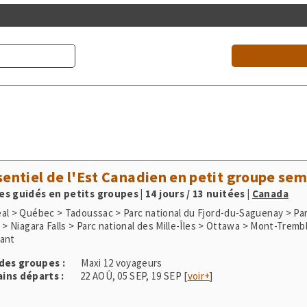
sentiel de l'Est Canadien en petit groupe sem
s guidés en petits groupes | 14 jours / 13 nuitées
|
Canada
al > Québec > Tadoussac > Parc national du Fjord-du-Saguenay > Par
 > Niagara Falls > Parc national des Mille-Îles > Ottawa > Mont-Tremb
ant
 des groupes :
Maxi 12 voyageurs
ins départs :
22 AOÛ
,
05 SEP
,
19 SEP
[
voir+
]