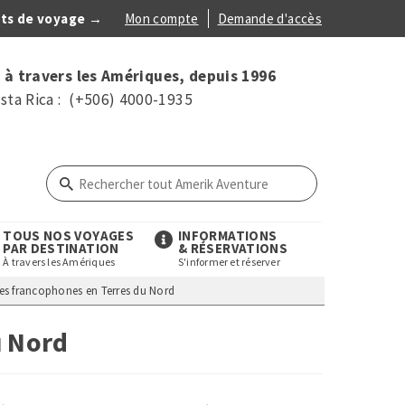
ts de voyage →
Mon compte
Demande d'accès
Anonymous
 à travers les Amériques, depuis 1996
Menu
sta Rica : (+506) 4000-1935
TOUS NOS VOYAGES
INFORMATIONS
PAR DESTINATION
& RÉSERVATIONS
À travers les Amériques
S'informer et réserver
es francophones en Terres du Nord
u Nord