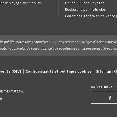
er un voyage sur-mesure
Fiches PDF des voyages
Recherche par mots-clés
Conditions générales de vente 
rifs publiés toutes taxes comprises (TTC). Nos services et voyages n’incluent pas
nditions générales de vente
, ainsi qu'aux éventuelles conditions particulières pro
 vente (CGV)
Confidentialité et politique cookies
Sitemap (X
Suivez-nous :
IK AVENTURE S.A.
om
nvoyez une demande d'informations