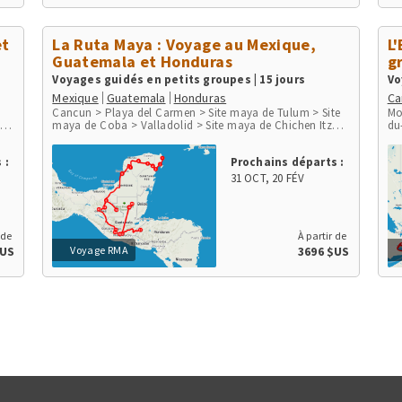
et
La Ruta Maya : Voyage au Mexique,
L
Guatemala et Honduras
g
Voyages guidés en petits groupes | 15 jours
Vo
Mexique
Guatemala
Honduras
Ca
Cancun > Playa del Carmen > Site maya de Tulum > Site
Mo
 >
maya de Coba > Valladolid > Site maya de Chichen Itza >
du
ni
Izamal > Site maya de Uxmal > Agua Azul > Site maya de
Ni
Palenque > Ville de Palenque > Site maya de Yaxchilan >
Mo
 :
Prochains départs :
Site maya de Bonampak > San Cristobal de las Casas >
San Juan de Chamula > Chichicastenango > Panajachel
31 OCT
,
20 FÉV
> Lac Atitlan > San Juan la Laguna > Antigua >
Guatemala City > Flores > Site maya de Tikal > Site maya
de Copan
 de
À partir de
Voyage RMA
$US
3696 $US