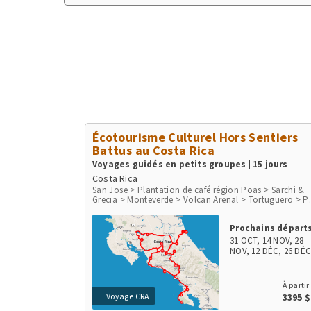
Écotourisme Culturel Hors Sentiers
Battus au Costa Rica
Voyages guidés en petits groupes | 15 jours
Costa Rica
San Jose > Plantation de café région Poas > Sarchi &
Grecia > Monteverde > Volcan Arenal > Tortuguero > P
du Volcan Irazu > San Gerardo de Dota > Péninsule d'
> Parc de Corcovado > Parc de Manuel Antonio > Play
Prochains départs
Herradura & Punta Leona > Rio Tarcoles & Carara
31 OCT
,
14 NOV
,
28
NOV
,
12 DÉC
,
26 DÉ
À partir
Voyage CRA
3395 