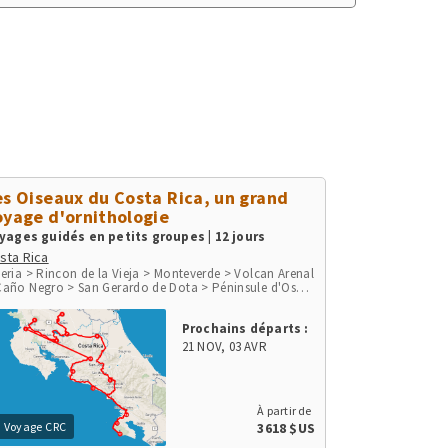
es Oiseaux du Costa Rica, un grand
oyage d'ornithologie
yages guidés en petits groupes | 12 jours
sta Rica
beria > Rincon de la Vieja > Monteverde > Volcan Arenal
Caño Negro > San Gerardo de Dota > Péninsule d'Osa >
rc de Corcovado > Parc National Marino Ballena >
aya Herradura & Punta Leona > Rio Tarcoles & Carara
Prochains départs :
San Jose
21 NOV
,
03 AVR
À partir de
Voyage CRC
3618 $US