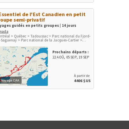
'Essentiel de l'Est Canadien en petit
roupe semi-privatif
yages guidés en petits groupes | 14 jours
nada
ntréal > Québec > Tadoussac > Parc national du Fjord-
-Saguenay > Parc national de la Jacques-Cartier >
agara Falls > Parc national des Mille-Îles > Ottawa >
nt-Tremblant > Parc national du Mont-Tremblant
Prochains départs :
22 AOÛ
,
05 SEP
,
19 SEP
À partir de
Voyage CAA
4406 $US