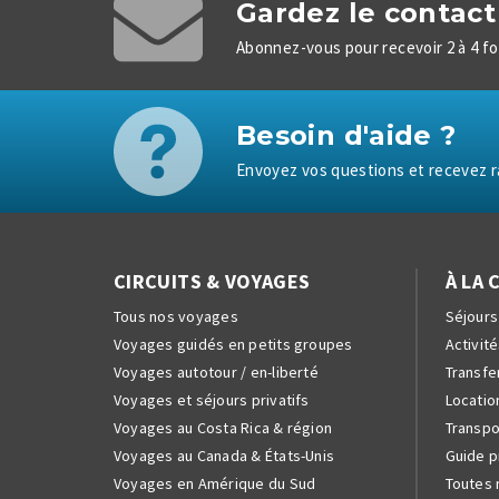
Gardez le contact 
Abonnez-vous pour recevoir 2 à 4 foi
Besoin d'aide ?
Envoyez vos questions et recevez r
CIRCUITS & VOYAGES
À LA 
Tous nos voyages
Séjours
Voyages guidés en petits groupes
Activité
Voyages autotour / en-liberté
Transfer
Voyages et séjours privatifs
Locatio
Voyages au Costa Rica & région
Transpo
Voyages au Canada & États-Unis
Guide p
Voyages en Amérique du Sud
Toutes 