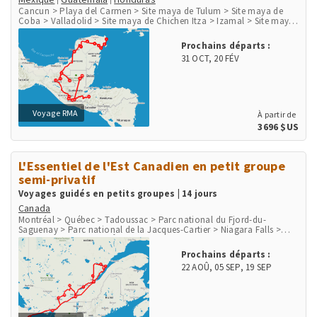
Cancun > Playa del Carmen > Site maya de Tulum > Site maya de
Coba > Valladolid > Site maya de Chichen Itza > Izamal > Site maya
de Uxmal > Agua Azul > Site maya de Palenque > Ville de Palenque >
Site maya de Yaxchilan > Site maya de Bonampak > San Cristobal de
Prochains départs :
las Casas > San Juan de Chamula > Chichicastenango > Panajachel
31 OCT
,
20 FÉV
> Lac Atitlan > San Juan la Laguna > Antigua > Guatemala City >
Flores > Site maya de Tikal > Site maya de Copan
Voyage RMA
À partir de
3696 $US
L'Essentiel de l'Est Canadien en petit groupe
semi-privatif
Voyages guidés en petits groupes | 14 jours
Canada
Montréal > Québec > Tadoussac > Parc national du Fjord-du-
Saguenay > Parc national de la Jacques-Cartier > Niagara Falls >
Parc national des Mille-Îles > Ottawa > Mont-Tremblant > Parc
national du Mont-Tremblant
Prochains départs :
22 AOÛ
,
05 SEP
,
19 SEP