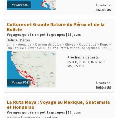
Voyage CRC
À partir de
3618 $US
Cultures et Grande Nature du Pérou et de la
Bolivie
Voyages guidés en petits groupes | 15 jours
Bolivie
Pérou
Lima > Arequipa > Canyon de Colca > Chivay > Coporaque > Puno >
Isla Taquile > Tiwanaku > La Paz > Parc National de Sajama > Jirira
> Salar d'Uyuni > Uyuni > Canyon de Palca > Cusco > Chinchero >
Moray > Salines de Maras > Ollantaytambo > Aguas Calientes, Machu
Prochains départs :
Picchu Pueblo > Site Inka Machu Picchu > Lares
05 SEP
,
03 OCT
,
07 NOV
,
01
MAI
,
05 JUN
Voyage PB1
À partir de
5950 $US
La Ruta Maya : Voyage au Mexique, Guatemala
et Honduras
Voyages guidés en petits groupes | 15 jours
Mexique
Guatemala
Honduras