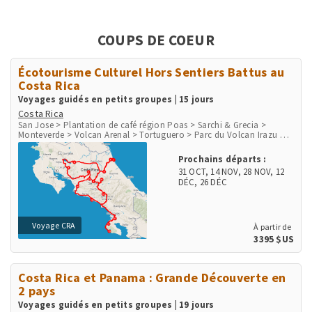
COUPS DE COEUR
Écotourisme Culturel Hors Sentiers Battus au
Costa Rica
Voyages guidés en petits groupes | 15 jours
Costa Rica
San Jose > Plantation de café région Poas > Sarchi & Grecia >
Monteverde > Volcan Arenal > Tortuguero > Parc du Volcan Irazu >
San Gerardo de Dota > Péninsule d'Osa > Parc de Corcovado > Parc
de Manuel Antonio > Playa Herradura & Punta Leona > Rio Tarcoles
Prochains départs :
& Carara
31 OCT
,
14 NOV
,
28 NOV
,
12
DÉC
,
26 DÉC
Voyage CRA
À partir de
3395 $US
Costa Rica et Panama : Grande Découverte en
2 pays
Voyages guidés en petits groupes | 19 jours