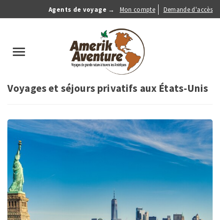
Aller
Agents de voyage →
Mon compte
Demande d'accès
au
Anonymous
contenu
Menu
principal
search
Toggle
navigation
Voyages et séjours privatifs aux États-Unis