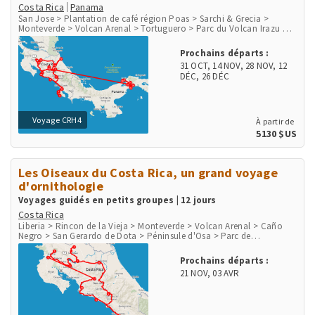
Costa Rica
Panama
San Jose > Plantation de café région Poas > Sarchi & Grecia >
Monteverde > Volcan Arenal > Tortuguero > Parc du Volcan Irazu >
San Gerardo de Dota > Péninsule d'Osa > Parc de Corcovado > Parc
de Manuel Antonio > Playa Herradura & Punta Leona > Rio Tarcoles
Prochains départs :
& Carara > Aéroport et ville de Panama > Communauté indigène
31 OCT
,
14 NOV
,
28 NOV
,
12
Embera > Parc National Chagres > Fort San Lorenzo
DÉC
,
26 DÉC
Voyage CRH4
À partir de
5130 $US
Les Oiseaux du Costa Rica, un grand voyage
d'ornithologie
Voyages guidés en petits groupes | 12 jours
Costa Rica
Liberia > Rincon de la Vieja > Monteverde > Volcan Arenal > Caño
Negro > San Gerardo de Dota > Péninsule d'Osa > Parc de
Corcovado > Parc National Marino Ballena > Playa Herradura &
Punta Leona > Rio Tarcoles & Carara > San Jose
Prochains départs :
21 NOV
,
03 AVR