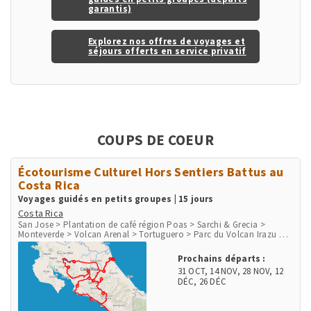
garantis)
Explorez nos offres de voyages et
séjours offerts en service privatif
COUPS DE COEUR
Écotourisme Culturel Hors Sentiers Battus au
Costa Rica
Voyages guidés en petits groupes | 15 jours
Costa Rica
San Jose > Plantation de café région Poas > Sarchi & Grecia >
Monteverde > Volcan Arenal > Tortuguero > Parc du Volcan Irazu >
San Gerardo de Dota > Péninsule d'Osa > Parc de Corcovado > Parc
de Manuel Antonio > Playa Herradura & Punta Leona > Rio Tarcoles
Prochains départs :
& Carara
31 OCT
,
14 NOV
,
28 NOV
,
12
DÉC
,
26 DÉC