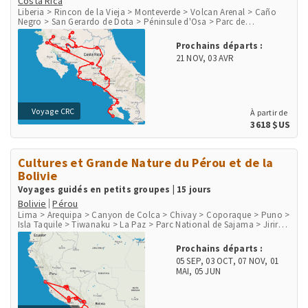
Costa Rica
Liberia > Rincon de la Vieja > Monteverde > Volcan Arenal > Caño
Negro > San Gerardo de Dota > Péninsule d'Osa > Parc de
Corcovado > Parc National Marino Ballena > Playa Herradura &
Punta Leona > Rio Tarcoles & Carara > San Jose
Prochains départs :
21 NOV
,
03 AVR
Voyage CRC
À partir de
3618 $US
Cultures et Grande Nature du Pérou et de la
Bolivie
Voyages guidés en petits groupes | 15 jours
Bolivie
Pérou
Lima > Arequipa > Canyon de Colca > Chivay > Coporaque > Puno >
Isla Taquile > Tiwanaku > La Paz > Parc National de Sajama > Jirira
> Salar d'Uyuni > Uyuni > Canyon de Palca > Cusco > Chinchero >
Moray > Salines de Maras > Ollantaytambo > Aguas Calientes, Machu
Prochains départs :
Picchu Pueblo > Site Inka Machu Picchu > Lares
05 SEP
,
03 OCT
,
07 NOV
,
01
MAI
,
05 JUN