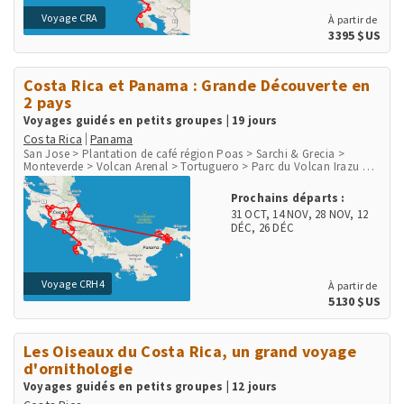
Voyage CRA
À partir de
3395 $US
Costa Rica et Panama : Grande Découverte en
2 pays
Voyages guidés en petits groupes | 19 jours
Costa Rica
Panama
San Jose > Plantation de café région Poas > Sarchi & Grecia >
Monteverde > Volcan Arenal > Tortuguero > Parc du Volcan Irazu >
San Gerardo de Dota > Péninsule d'Osa > Parc de Corcovado > Parc
de Manuel Antonio > Playa Herradura & Punta Leona > Rio Tarcoles
Prochains départs :
& Carara > Aéroport et ville de Panama > Communauté indigène
31 OCT
,
14 NOV
,
28 NOV
,
12
Embera > Parc National Chagres > Fort San Lorenzo
DÉC
,
26 DÉC
Voyage CRH4
À partir de
5130 $US
Les Oiseaux du Costa Rica, un grand voyage
d'ornithologie
Voyages guidés en petits groupes | 12 jours