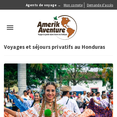
Aller
Agents de voyage →
Mon compte
Demande d'accès
au
Anonymous
contenu
Menu
principal
search
Toggle
navigation
Voyages et séjours privatifs au Honduras