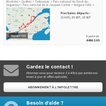
Montréal > Québec > Tadoussac > Parc national du Fjord-du-
Saguenay > Parc national de la Jacques-Cartier > Niagara Falls >
Parc national des Mille-Îles > Ottawa > Mont-Tremblant > Parc
national du Mont-Tremblant
Prochains départs :
22 AOÛ
,
05 SEP
,
19 SEP
Voyage CAA
À partir de
4406 $US
Gardez le contact !
Abonnez-vous pour recevoir 2 à 4 fois par année nos
mises à jour et offres spéciales.
ABONNEMENT À L'INFOLETTRE
Besoin d'aide ?