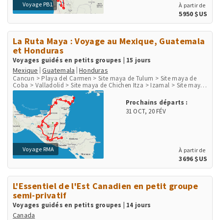
Voyage PB1
À partir de
5950 $US
La Ruta Maya : Voyage au Mexique, Guatemala
et Honduras
Voyages guidés en petits groupes | 15 jours
Mexique
Guatemala
Honduras
Cancun > Playa del Carmen > Site maya de Tulum > Site maya de
Coba > Valladolid > Site maya de Chichen Itza > Izamal > Site maya
de Uxmal > Agua Azul > Site maya de Palenque > Ville de Palenque >
Site maya de Yaxchilan > Site maya de Bonampak > San Cristobal de
Prochains départs :
las Casas > San Juan de Chamula > Chichicastenango > Panajachel
31 OCT
,
20 FÉV
> Lac Atitlan > San Juan la Laguna > Antigua > Guatemala City >
Flores > Site maya de Tikal > Site maya de Copan
Voyage RMA
À partir de
3696 $US
L'Essentiel de l'Est Canadien en petit groupe
semi-privatif
Voyages guidés en petits groupes | 14 jours
Canada