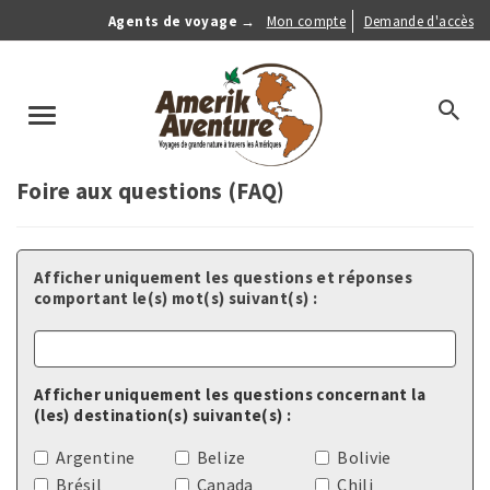
Aller
Agents de voyage →
Mon compte
Demande d'accès
au
Anonymous
contenu
Menu
principal
search
Toggle
navigation
Foire aux questions (FAQ)
Afficher uniquement les questions et réponses
comportant le(s) mot(s) suivant(s) :
Afficher uniquement les questions concernant la
(les) destination(s) suivante(s) :
Argentine
Belize
Bolivie
Brésil
Canada
Chili