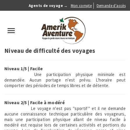
Aller
Agents de voyage →
Mon compte
Demande d'accès
au
Anonymous
contenu
Menu
principal
search
Toggle
navigation
Niveau de difficulté des voyages
Niveau 1/5 | Facile
Une participation physique minimale est
demandée. Aucun portage n'est prévu. L'horaire peut
comporter des périodes de temps libres et de détente.
Niveau 2/5 | Facile à modéré
Le voyage n'est pas "sportif" et il ne demande
aucune connaissance technique particulière des voyageurs,
mais une participation physique allant de niveau facile à
modéré est requise lors de certaines activités et portions du