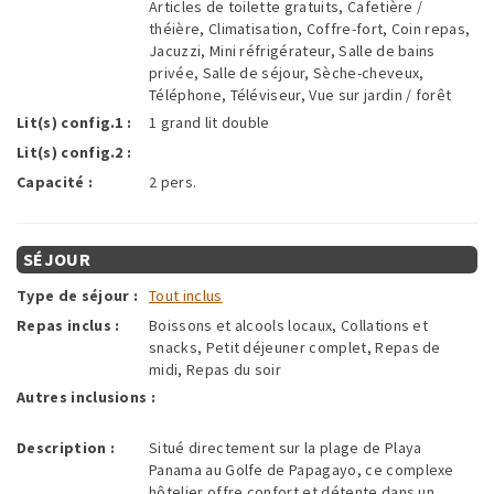
Articles de toilette gratuits, Cafetière /
théière, Climatisation, Coffre-fort, Coin repas,
Jacuzzi, Mini réfrigérateur, Salle de bains
privée, Salle de séjour, Sèche-cheveux,
Téléphone, Téléviseur, Vue sur jardin / forêt
Lit(s) config.1 :
1 grand lit double
Lit(s) config.2 :
Capacité :
2 pers.
SÉJOUR
Type de séjour :
Tout inclus
Repas inclus :
Boissons et alcools locaux, Collations et
snacks, Petit déjeuner complet, Repas de
midi, Repas du soir
Autres inclusions :
Description :
Situé directement sur la plage de Playa
Panama au Golfe de Papagayo, ce complexe
hôtelier offre confort et détente dans un