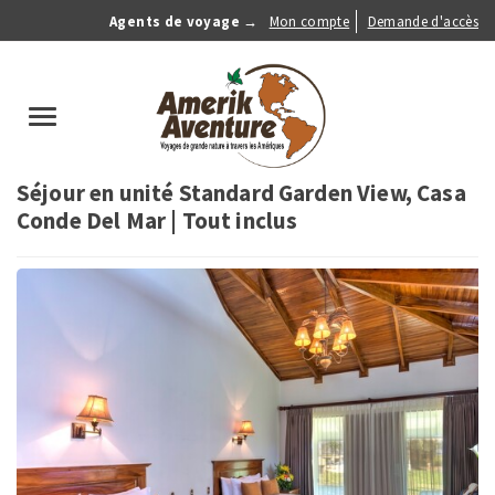
Aller
Agents de voyage →
Mon compte
Demande d'accès
au
Anonymous
contenu
Menu
principal
search
Toggle
navigation
Séjour en unité Standard Garden View, Casa
Conde Del Mar | Tout inclus