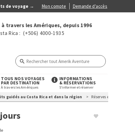
ts de voyage →
Mon compte
Demande d'accès
Anonymous
 à travers les Amériques, depuis 1996
Menu
sta Rica : (+506) 4000-1935
TOUS NOS VOYAGES
INFORMATIONS
PAR DESTINATION
& RÉSERVATIONS
À travers les Amériques
S'informer et réserver
its guidés au Costa Rica et dans la région
Réserves et Plages, Écoto
 jours
le