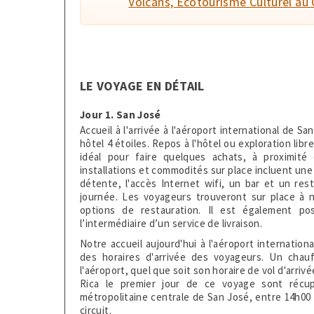
Volcans, Écotourisme Culturel au C
LE VOYAGE EN DÉTAIL
Jour 1. San José
Accueil à l'arrivée à l'aéroport international de Sa
hôtel 4 étoiles. Repos à l'hôtel ou exploration lib
idéal pour faire quelques achats, à proximit
installations et commodités sur place incluent une
détente, l'accès Internet wifi, un bar et un res
journée. Les voyageurs trouveront sur place à no
options de restauration. Il est également pos
l’intermédiaire d’un service de livraison.
Notre accueil aujourd'hui à l'aéroport internatio
des horaires d'arrivée des voyageurs. Un chau
l'aéroport, quel que soit son horaire de vol d'arri
Rica le premier jour de ce voyage sont récup
métropolitaine centrale de San José, entre 14h00 
circuit.