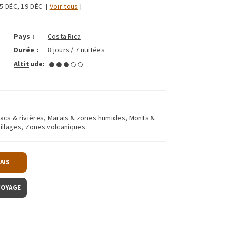
5 DÉC
,
19 DÉC
[
Voir tous
]
Pays :
Costa Rica
Durée :
8 jours / 7 nuitées
Altitude
:
Lacs & rivières, Marais & zones humides, Monts &
 villages, Zones volcaniques
AIS
VOYAGE