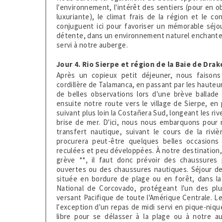
l'environnement, l'intérêt des sentiers (pour en ob
luxuriante), le climat frais de la région et le 
conjuguent ici pour favoriser un mémorable séjou
détente, dans un environnement naturel enchanteur
servi à notre auberge.
Jour 4. Rio Sierpe et région de la Baie de Drak
Après un copieux petit déjeuner, nous faisons
cordillère de Talamanca, en passant par les hauteu
de belles observations lors d'une brève ballade
ensuite notre route vers le village de Sierpe, en 
suivant plus loin la Costañera Sud, longeant les ri
brise de mer. D'ici, nous nous embarquons pour 
transfert nautique, suivant le cours de la rivi
procurera peut-être quelques belles occasions 
reculées et peu développées. À notre destination
grève **, il faut donc prévoir des chaussures
ouvertes ou des chaussures nautiques. Séjour d
située en bordure de plage ou en forêt, dans la
National de Corcovado, protégeant l'un des pl
versant Pacifique de toute l'Amérique Centrale. Le
l'exception d'un repas de midi servi en pique-niq
libre pour se délasser à la plage ou à notre a