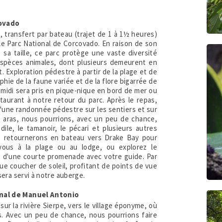
covado
0, transfert par bateau (trajet de 1 à 1½ heures)
 le Parc National de Corcovado. En raison de son
sa taille, ce parc protège une vaste diversité
 espèces animales, dont plusieurs demeurent en
. Exploration pédestre à partir de la plage et de
phie de la faune variée et de la flore bigarrée de
midi sera pris en pique-nique en bord de mer ou
staurant à notre retour du parc. Après le repas,
d'une randonnée pédestre sur les sentiers et sur
t aras, nous pourrions, avec un peu de chance,
dile, le tamanoir, le pécari et plusieurs autres
ous retournerons en bateau vers Drake Bay pour
-vous à la plage ou au lodge, ou explorez le
s d'une courte promenade avec votre guide. Par
que coucher de soleil, profitant de points de vue
sera servi à notre auberge.
onal de Manuel Antonio
sur la rivière Sierpe, vers le village éponyme, où
. Avec un peu de chance, nous pourrions faire