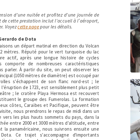
ension d'une nuitée et profitez d'une journée de
t de cette prestation inclut l'accueil à l’aéroport,
ner. Voyez
cette page
pour les détails.
n Gerardo de Dota
aisons un départ matinal en direction du Volcan
32 mètres. Réputé pour le vert turquoise du lac
re actif, après une longue histoire de cycles
s comporte de nombreuses caractéristiques
 parler. À partir du site, on peut observer les
rincipal (1050 mètres de diamètre) est occupé par
olles s'échappent de son flanc nord-est ; le
 l'éruption de 1723, est sensiblement plus petit
geâtre ; le cratère Playa Hermosa est recouvert
nstituent le groupe des Fumerolas. La formation
deux côtes, Caraïbes et Pacifique, peuvent être
 visite, nous prendrons le repas de midi dans un
te vers les plus hauts sommets du pays, dans la
chée entre 2000 et 3000 mètres d'altitude, entre
nt la panaméricaine, nous suivrons ensuite une
Dota. Ce trajet s'accompagne d'importants