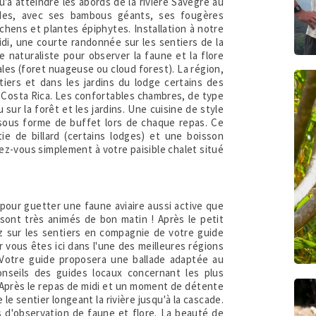
'à atteindre les abords de la rivière Savegre au
oides, avec ses bambous géants, ses fougères
chens et plantes épiphytes. Installation à notre
idi, une courte randonnée sur les sentiers de la
naturaliste pour observer la faune et la flore
les (foret nuageuse ou cloud forest). La région,
tiers et dans les jardins du lodge certains des
au Costa Rica. Les confortables chambres, de type
sur la forêt et les jardins. Une cuisine de style
al sous forme de buffet lors de chaque repas. Ce
ie de billard (certains lodges) et une boisson
ez-vous simplement à votre paisible chalet situé
 pour guetter une faune aviaire aussi active que
 sont très animés de bon matin ! Après le petit
ez sur les sentiers en compagnie de votre guide
r vous êtes ici dans l'une des meilleures régions
. Votre guide proposera une ballade adaptée au
seils des guides locaux concernant les plus
. Après le repas de midi et un moment de détente
e sentier longeant la rivière jusqu'à la cascade.
 d'observation de faune et flore. La beauté de