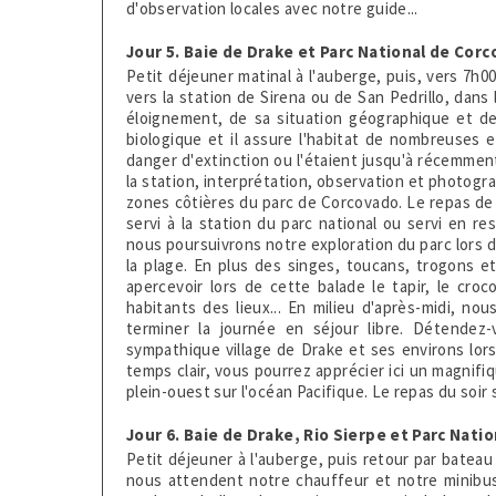
d'observation locales avec notre guide...
Jour 5. Baie de Drake et Parc National de Cor
Petit déjeuner matinal à l'auberge, puis, vers 7h0
vers la station de Sirena ou de San Pedrillo, dans
éloignement, de sa situation géographique et de 
biologique et il assure l'habitat de nombreuses
danger d'extinction ou l'étaient jusqu'à récemment
la station, interprétation, observation et photogra
zones côtières du parc de Corcovado. Le repas de 
servi à la station du parc national ou servi en re
nous poursuivrons notre exploration du parc lors 
la plage. En plus des singes, toucans, trogons e
apercevoir lors de cette balade le tapir, le croco
habitants des lieux... En milieu d'après-midi, n
terminer la journée en séjour libre. Détendez
sympathique village de Drake et ses environs lor
temps clair, vous pourrez apprécier ici un magnifi
plein-ouest sur l'océan Pacifique. Le repas du soir 
Jour 6. Baie de Drake, Rio Sierpe et Parc Nati
Petit déjeuner à l'auberge, puis retour par bateau 
nous attendent notre chauffeur et notre minibus