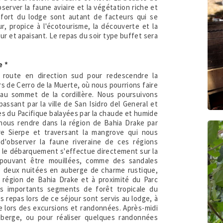
server la faune aviaire et la végétation riche et
confort du lodge sont autant de facteurs qui se
r, propice à l'écotourisme, la découverte et la
 et apaisant. Le repas du soir type buffet sera
e *
 route en direction sud pour redescendre la
rs de Cerro de la Muerte, où nous pourrions faire
 au sommet de la cordillère. Nous poursuivons
passant par la ville de San Isidro del General et
ves du Pacifique balayées par la chaude et humide
nous rendre dans la région de Bahia Drake par
ère Sierpe et traversant la mangrove qui nous
d'observer la faune riveraine de ces régions
, le débarquement s'effectue directement sur la
 pouvant être mouillées, comme des sandales
e deux nuitées en auberge de charme rustique,
 région de Bahia Drake et à proximité du Parc
us importants segments de forêt tropicale du
s repas lors de ce séjour sont servis au lodge, à
ue lors des excursions et randonnées. Après-midi
uberge, ou pour réaliser quelques randonnées