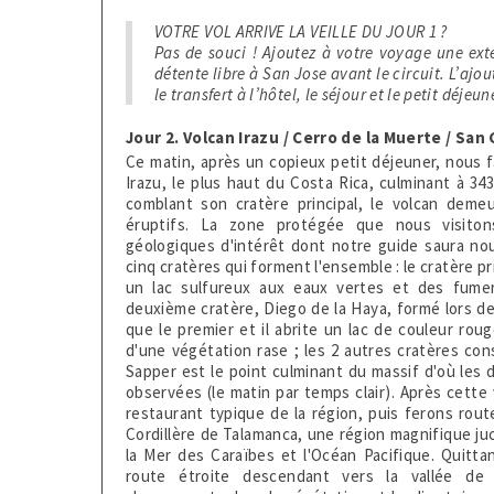
VOTRE VOL ARRIVE LA VEILLE DU JOUR 1 ?
Pas de souci ! Ajoutez à votre voyage une ext
détente libre à San Jose avant le circuit. L’ajou
le transfert à l’hôtel, le séjour et le petit déjeu
Jour 2. Volcan Irazu / Cerro de la Muerte / Sa
Ce matin, après un copieux petit déjeuner, nous f
Irazu, le plus haut du Costa Rica, culminant à 34
comblant son cratère principal, le volcan demeu
éruptifs. La zone protégée que nous visiton
géologiques d'intérêt dont notre guide saura nous
cinq cratères qui forment l'ensemble : le cratère p
un lac sulfureux aux eaux vertes et des fumer
deuxième cratère, Diego de la Haya, formé lors de
que le premier et il abrite un lac de couleur rou
d'une végétation rase ; les 2 autres cratères co
Sapper est le point culminant du massif d'où les 
observées (le matin par temps clair). Après cette
restaurant typique de la région, puis ferons rou
Cordillère de Talamanca, une région magnifique ju
la Mer des Caraïbes et l'Océan Pacifique. Quitta
route étroite descendant vers la vallée de 