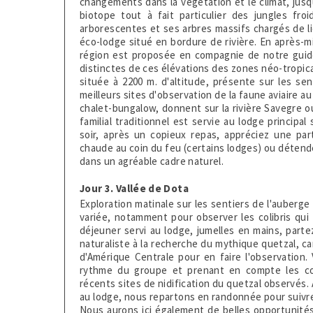
changements dans la végétation et le climat, jusqu
biotope tout à fait particulier des jungles fr
arborescentes et ses arbres massifs chargés de li
éco-lodge situé en bordure de rivière. En après-m
région est proposée en compagnie de notre guide 
distinctes de ces élévations des zones néo-tropica
située à 2200 m. d'altitude, présente sur les sen
meilleurs sites d'observation de la faune aviaire 
chalet-bungalow, donnent sur la rivière Savegre ou 
familial traditionnel est servie au lodge princip
soir, après un copieux repas, appréciez une part
chaude au coin du feu (certains lodges) ou détend
dans un agréable cadre naturel.
Jour 3. Vallée de Dota
Exploration matinale sur les sentiers de l'auberge
variée, notamment pour observer les colibris qui
déjeuner servi au lodge, jumelles en mains, part
naturaliste à la recherche du mythique quetzal, ca
d'Amérique Centrale pour en faire l'observation
rythme du groupe et prenant en compte les con
récents sites de nidification du quetzal observés
au lodge, nous repartons en randonnée pour suivre l
Nous aurons ici également de belles opportunités