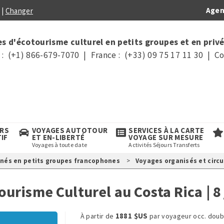
Agen
|
Changer
s d'écotourisme culturel en petits groupes et en privé
: (+1) 866-679-7070 | France : (+33) 09 75 17 11 30 | Co
URS
VOYAGES AUTOTOUR
SERVICES À LA CARTE
TIF
ET EN-LIBERTÉ
VOYAGE SUR MESURE
Voyages à toute date
Activités Séjours Transferts
gnés en petits groupes francophones
Voyages organisés et circu
ourisme Culturel au Costa Rica
| 8
1881 $US
À partir de
par voyageur occ. doub