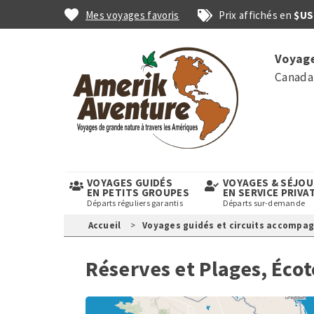
Aller
Mes voyages favoris
Prix affichés en
$US
au
contenu
Top
principal
Voyage
links
Canada 
VOYAGES GUIDÉS
VOYAGES & SÉJO
EN PETITS GROUPES
EN SERVICE PRIVA
Départs réguliers garantis
Départs sur-demande
Accueil
Voyages guidés et circuits accompa
Réserves et Plages, Écot