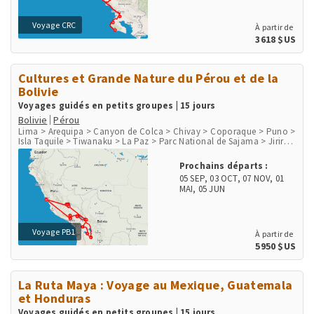
Voyage CRC
À partir de
3618 $US
Cultures et Grande Nature du Pérou et de la
Bolivie
Voyages guidés en petits groupes | 15 jours
Bolivie
Pérou
Lima > Arequipa > Canyon de Colca > Chivay > Coporaque > Puno >
Isla Taquile > Tiwanaku > La Paz > Parc National de Sajama > Jirira
> Salar d'Uyuni > Uyuni > Canyon de Palca > Cusco > Chinchero >
Moray > Salines de Maras > Ollantaytambo > Aguas Calientes, Machu
Prochains départs :
Picchu Pueblo > Site Inka Machu Picchu > Lares
05 SEP
,
03 OCT
,
07 NOV
,
01
MAI
,
05 JUN
Voyage PB1
À partir de
5950 $US
La Ruta Maya : Voyage au Mexique, Guatemala
et Honduras
Voyages guidés en petits groupes | 15 jours