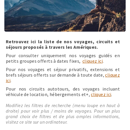
Retrouvez ici la liste de nos voyages, circuits et
séjours proposés à travers les Amériques.
Pour consulter uniquement nos voyages guidés en
petits groupes offerts à dates fixes,
cliquez ici
.
Pour nos voyages et séjour privatifs, extensions et
brefs séjours offerts sur demande à toute date,
cliquez
ici
.
Pour nos circuits autotours, des voyages incluant
véhicule de location, hébergements et+,
cliquez ici
.
Modifiez les filtres de recherche (menu loupe en haut à
droite) pour voir plus / moins de voyages. Pour un plus
grand choix de filtres et de plus amples informations,
visitez ce site sur un ordinateur.