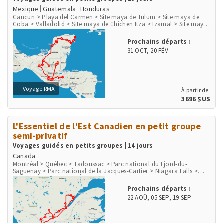
Mexique
Guatemala
Honduras
Cancun > Playa del Carmen > Site maya de Tulum > Site maya de
Coba > Valladolid > Site maya de Chichen Itza > Izamal > Site maya
de Uxmal > Agua Azul > Site maya de Palenque > Ville de Palenque >
Site maya de Yaxchilan > Site maya de Bonampak > San Cristobal de
Prochains départs :
las Casas > San Juan de Chamula > Chichicastenango > Panajachel
31 OCT
,
20 FÉV
> Lac Atitlan > San Juan la Laguna > Antigua > Guatemala City >
Flores > Site maya de Tikal > Site maya de Copan
Voyage RMA
À partir de
3696 $US
L'Essentiel de l'Est Canadien en petit groupe
semi-privatif
Voyages guidés en petits groupes | 14 jours
Canada
Montréal > Québec > Tadoussac > Parc national du Fjord-du-
Saguenay > Parc national de la Jacques-Cartier > Niagara Falls >
Parc national des Mille-Îles > Ottawa > Mont-Tremblant > Parc
national du Mont-Tremblant
Prochains départs :
22 AOÛ
,
05 SEP
,
19 SEP