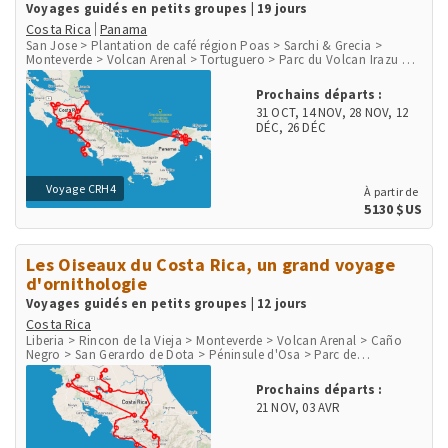
Voyages guidés en petits groupes | 19 jours
Costa Rica
Panama
San Jose > Plantation de café région Poas > Sarchi & Grecia >
Monteverde > Volcan Arenal > Tortuguero > Parc du Volcan Irazu >
San Gerardo de Dota > Péninsule d'Osa > Parc de Corcovado > Parc
de Manuel Antonio > Playa Herradura & Punta Leona > Rio Tarcoles
Prochains départs :
& Carara > Aéroport et ville de Panama > Communauté indigène
31 OCT
,
14 NOV
,
28 NOV
,
12
Embera > Parc National Chagres > Fort San Lorenzo
DÉC
,
26 DÉC
Voyage CRH4
À partir de
5130 $US
Les Oiseaux du Costa Rica, un grand voyage
d'ornithologie
Voyages guidés en petits groupes | 12 jours
Costa Rica
Liberia > Rincon de la Vieja > Monteverde > Volcan Arenal > Caño
Negro > San Gerardo de Dota > Péninsule d'Osa > Parc de
Corcovado > Parc National Marino Ballena > Playa Herradura &
Punta Leona > Rio Tarcoles & Carara > San Jose
Prochains départs :
21 NOV
,
03 AVR