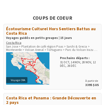
COUPS DE COEUR
Écotourisme Culturel Hors Sentiers Battus au
Costa Rica
Voyages guidés en petits groupes | 15 jours
Costa Rica
San Jose > Plantation de café région Poas > Sarchi & Grecia >
Monteverde > Volcan Arenal > Tortuguero > Parc du Volcan Irazu >
San Gerardo de Dota > Péninsule d'Osa > Parc de Corcovado > Parc
de Manuel Antonio > Playa Herradura & Punta Leona > Rio Tarcoles
Prochains départs :
& Carara
31 OCT
,
14 NOV
,
28 NOV
,
12
DÉC
,
26 DÉC
Voyage CRA
À partir de
3395 $US
Costa Rica et Panama : Grande Découverte en
2 pays