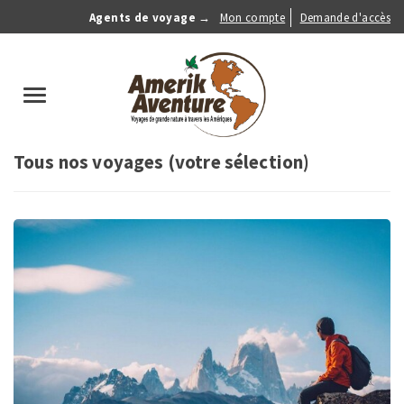
Aller
Agents de voyage →
Mon compte
Demande d'accès
au
Anonymous
contenu
Menu
principal
search
Toggle
navigation
Tous nos voyages (votre sélection)