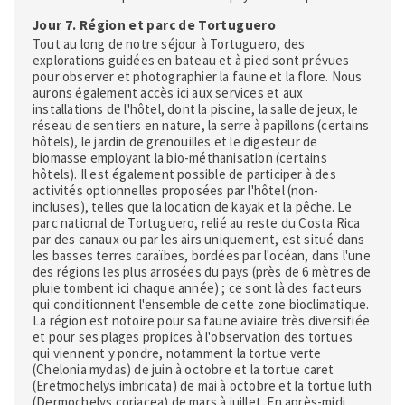
Jour 7. Région et parc de Tortuguero
Tout au long de notre séjour à Tortuguero, des
explorations guidées en bateau et à pied sont prévues
pour observer et photographier la faune et la flore. Nous
aurons également accès ici aux services et aux
installations de l'hôtel, dont la piscine, la salle de jeux, le
réseau de sentiers en nature, la serre à papillons (certains
hôtels), le jardin de grenouilles et le digesteur de
biomasse employant la bio-méthanisation (certains
hôtels). Il est également possible de participer à des
activités optionnelles proposées par l'hôtel (non-
incluses), telles que la location de kayak et la pêche. Le
parc national de Tortuguero, relié au reste du Costa Rica
par des canaux ou par les airs uniquement, est situé dans
les basses terres caraïbes, bordées par l'océan, dans l'une
des régions les plus arrosées du pays (près de 6 mètres de
pluie tombent ici chaque année) ; ce sont là des facteurs
qui conditionnent l'ensemble de cette zone bioclimatique.
La région est notoire pour sa faune aviaire très diversifiée
et pour ses plages propices à l'observation des tortues
qui viennent y pondre, notamment la tortue verte
(Chelonia mydas) de juin à octobre et la tortue caret
(Eretmochelys imbricata) de mai à octobre et la tortue luth
(Dermochelys coriacea) de mars à juillet. En après-midi,