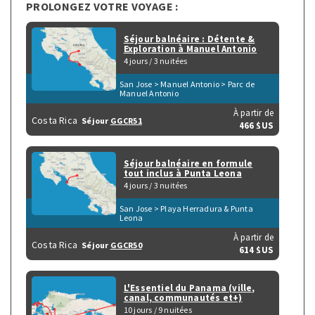
PROLONGEZ VOTRE VOYAGE :
Séjour balnéaire : Détente &
Exploration à Manuel Antonio
4 jours / 3 nuitées
San Jose > Manuel Antonio > Parc de
Manuel Antonio
À partir de
Costa Rica
Séjour
GGCR51
466 $US
Séjour balnéaire en formule
tout inclus à Punta Leona
4 jours / 3 nuitées
San Jose > Playa Herradura & Punta
Leona
À partir de
Costa Rica
Séjour
GGCR50
614 $US
L'Essentiel du Panama (ville,
canal, communautés et+)
10 jours / 9 nuitées