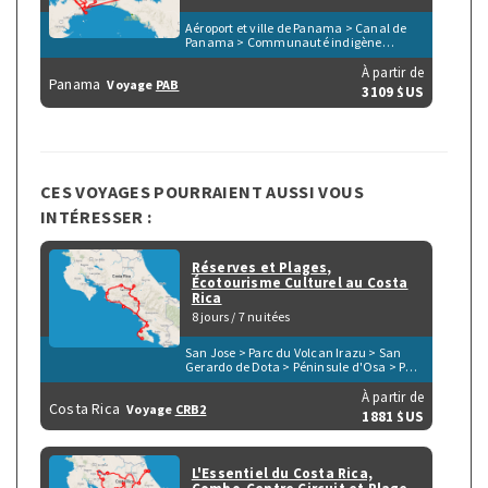
Aéroport et ville de Panama > Canal de
Panama > Communauté indigène
Embera > Parc National Chagres > Fort
San Lorenzo > Île privé dans l'archipel
À partir de
Panama
Voyage
PAB
Guna Yala
3109 $US
CES VOYAGES POURRAIENT AUSSI VOUS
INTÉRESSER :
Réserves et Plages,
Écotourisme Culturel au Costa
Rica
8 jours / 7 nuitées
San Jose > Parc du Volcan Irazu > San
Gerardo de Dota > Péninsule d'Osa > Parc
de Corcovado > Parc de Manuel Antonio >
Playa Herradura & Punta Leona > Rio
À partir de
Costa Rica
Voyage
CRB2
Tarcoles & Carara
1881 $US
L'Essentiel du Costa Rica,