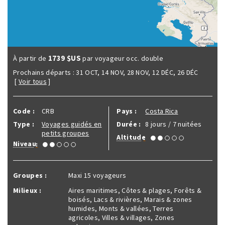
1739 $US
À partir de
par voyageur occ. double
Prochains départs :
31 OCT
,
14 NOV
,
28 NOV
,
12 DÉC
,
26 DÉC
[
Voir tous
]
Code :
CRB
Pays :
Costa Rica
Type :
Voyages guidés en
Durée :
8 jours / 7 nuitées
petits groupes
Altitude
:
Niveau
:
Groupes :
Maxi 15 voyageurs
Milieux :
Aires maritimes, Côtes & plages, Forêts &
boisés, Lacs & rivières, Marais & zones
humides, Monts & vallées, Terres
agricoles, Villes & villages, Zones