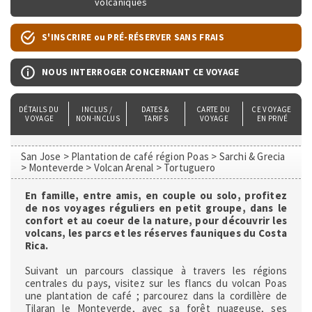
volcaniques
S'INSCRIRE ou PRÉ-RÉSERVER SANS FRAIS
NOUS INTERROGER CONCERNANT CE VOYAGE
DÉTAILS DU 
INCLUS / 
DATES & 
CARTE DU 
CE VOYAGE 
VOYAGE
NON-INCLUS
TARIFS
VOYAGE
EN PRIVÉ
San Jose > Plantation de café région Poas > Sarchi & Grecia
> Monteverde > Volcan Arenal > Tortuguero
En famille, entre amis, en couple ou solo, profitez
de nos voyages réguliers en petit groupe, dans le
confort et au coeur de la nature, pour découvrir les
volcans, les parcs et les réserves fauniques du Costa
Rica.
Suivant un parcours classique à travers les régions
centrales du pays, visitez sur les flancs du volcan Poas
une plantation de café ; parcourez dans la cordillère de
Tilaran le Monteverde, avec sa forêt nuageuse, ses