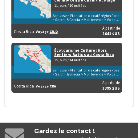
Combo-Centre Circuit et Plage
11 jours / 10 nuitées
San Jose > Plantation de café région Poas
> Sarchi & Grecia > Monteverde > Volcan
Arenal > Tortuguero > Playa Herradura &
Punta Leona
À partir de
Costa Rica
Voyage
CRJ2
2641 $US
Écotourisme Culturel Hors
Sentiers Battus au Costa Rica
15 jours / 14 nuitées
San Jose > Plantation de café région Poas
> Sarchi & Grecia > Monteverde > Volcan
Arenal > Tortuguero > Parc du Volcan
Irazu > San Gerardo de Dota > Péninsule
À partir de
Costa Rica
Voyage
CRA
d'Osa > Parc de Corcovado > Parc de
3395 $US
Manuel Antonio > Playa Herradura &
Punta Leona > Rio Tarcoles & Carara
Gardez le contact !