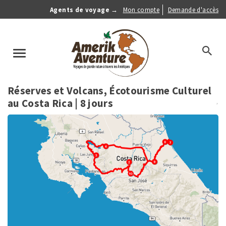
Aller
Agents de voyage →
Mon compte
Demande d'accès
au
Anonymous
contenu
Menu
principal
search
Toggle
navigation
Réserves et Volcans, Écotourisme Culturel
au Costa Rica
| 8 jours