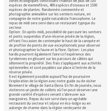
zones écologiques constituant l'habitat de plus de 100
espèces de mammifères, 400 espèces d'oiseaux et 1500
espèces de plantes. Randonnée commentée et
photographie animalière sur les sentiers-nature, en
compagnie de notre guide naturaliste francophone. Le
repas de midi sera servi dans un restaurant typique du
secteur.
Option : En après-midi, possibilité de parcourir les sentiers
et ponts suspendus d’une réserve privée de la région,
offrant l'occasion de contempler le haut de la canopée et
de profiter de points de vue exceptionnels pour observer
et photographier la faune et la flore. Option : Les plus
hardis pourront également faire ici l'expérience des
tyroliennes en glissant sur les parcours de câbles qui
sillonnent la propriété. Des frais s’appliquent aux activités
optionnelles et sont payables sur place à l’entrée de la
réserve privée.
Il est également possible aujourd’hui de poursuivre
l’exploration de la région avec notre guide ou de visiter
librement le village de Santa Elena. En fin de journée, nous
visiterons un jardin de colibris où l’on peut observer une
grande variété d’espèces venant s’abreuver aux
mangeoires. Repas du soir servi dans un agréable
restaurant du secteur et séjour en éco-lodge ou en
auberge de charme dans la région verdoyante de