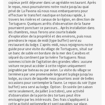
copieux petit déjeuner dans un agréable restaurant. Après
le repas, nous poursuivrons notre route jusqu'au quai
privé de La Pavona où nous nous embarquerons pour
effectuer le transfert nautique en bateau rapide, à
travers les rivières et canaux de la région, en direction de
Tortuguero. Quelques arrêts d'observation de la faune
pourraient ponctuer ce parcours... Après installation dans
les chambres, nous ferons une courte balade
d'exploration de la propriété et des environs, puis nous
prendrons le repas de midi (type buffet) servi au
restaurant du lodge. L'après-midi, nous rejoignons notre
guide pour une visite du village de Tortuguero, situé sur
un banc de sable en bordure de la mer des Caraïbes et
séparé du continent par la rivière Tortuguero. Nous
sommes ici loin de l'agitation des grandes villes : aucune
voiture ne peut accéder à cette région uniquement
joignable par bateau ou par avion. La visite du village se
terminera par une promenade longeant la plage jusqu'au
lodge, au cours de laquelle nous pourrions avoir de belles
occasions pour contempler la faune. Le repas du soir (type
buffet) sera servi au lodge. Option : En soirée (en saison
verte seulement, de juillet à octobre), une activité
d'observation de la ponte des tortues peut être
envisagée par les intéressés. Des frais s’appliquent à
cette activité optionnelle et sont payables sur place.