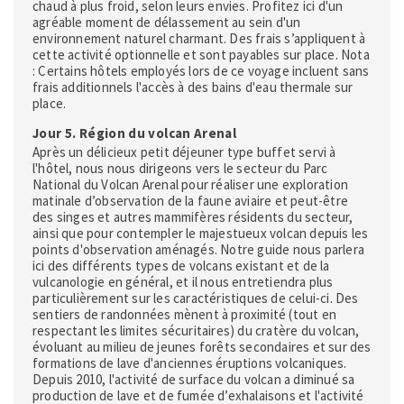
chaud à plus froid, selon leurs envies. Profitez ici d'un
agréable moment de délassement au sein d'un
environnement naturel charmant. Des frais s’appliquent à
cette activité optionnelle et sont payables sur place. Nota
: Certains hôtels employés lors de ce voyage incluent sans
frais additionnels l'accès à des bains d'eau thermale sur
place.
Jour 5. Région du volcan Arenal
Après un délicieux petit déjeuner type buffet servi à
l'hôtel, nous nous dirigeons vers le secteur du Parc
National du Volcan Arenal pour réaliser une exploration
matinale d’observation de la faune aviaire et peut-être
des singes et autres mammifères résidents du secteur,
ainsi que pour contempler le majestueux volcan depuis les
points d'observation aménagés. Notre guide nous parlera
ici des différents types de volcans existant et de la
vulcanologie en général, et il nous entretiendra plus
particulièrement sur les caractéristiques de celui-ci. Des
sentiers de randonnées mènent à proximité (tout en
respectant les limites sécuritaires) du cratère du volcan,
évoluant au milieu de jeunes forêts secondaires et sur des
formations de lave d'anciennes éruptions volcaniques.
Depuis 2010, l'activité de surface du volcan a diminué sa
production de lave et de fumée d’exhalaisons et l'activité