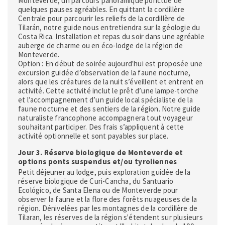
Monteverde, un parcours panoramique ponctué de
quelques pauses agréables. En quittant la cordillère
Centrale pour parcourir les reliefs de la cordillère de
Tilarán, notre guide nous entretiendra sur la géologie du
Costa Rica. Installation et repas du soir dans une agréable
auberge de charme ou en éco-lodge de la région de
Monteverde.
Option : En début de soirée aujourd'hui est proposée une
excursion guidée d’observation de la faune nocturne,
alors que les créatures de la nuit s’éveillent et entrent en
activité. Cette activité inclut le prêt d’une lampe-torche
et l’accompagnement d’un guide local spécialiste de la
faune nocturne et des sentiers de la région. Notre guide
naturaliste francophone accompagnera tout voyageur
souhaitant participer. Des frais s’appliquent à cette
activité optionnelle et sont payables sur place.
Jour 3. Réserve biologique de Monteverde et
options ponts suspendus et/ou tyroliennes
Petit déjeuner au lodge, puis exploration guidée de la
réserve biologique de Curi-Cancha, du Santuario
Ecológico, de Santa Elena ou de Monteverde pour
observer la faune et la flore des forêts nuageuses de la
région. Dénivelées par les montagnes de la cordillère de
Tilaran, les réserves de la région s'étendent sur plusieurs