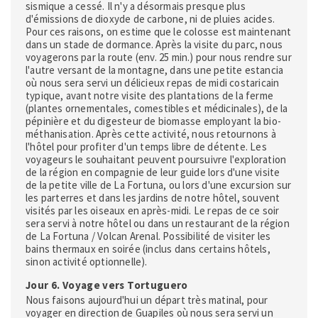
sismique a cessé. Il n'y a désormais presque plus
d'émissions de dioxyde de carbone, ni de pluies acides.
Pour ces raisons, on estime que le colosse est maintenant
dans un stade de dormance. Après la visite du parc, nous
voyagerons par la route (env. 25 min.) pour nous rendre sur
l'autre versant de la montagne, dans une petite estancia
où nous sera servi un délicieux repas de midi costaricain
typique, avant notre visite des plantations de la ferme
(plantes ornementales, comestibles et médicinales), de la
pépinière et du digesteur de biomasse employant la bio-
méthanisation. Après cette activité, nous retournons à
l'hôtel pour profiter d'un temps libre de détente. Les
voyageurs le souhaitant peuvent poursuivre l'exploration
de la région en compagnie de leur guide lors d'une visite
de la petite ville de La Fortuna, ou lors d'une excursion sur
les parterres et dans les jardins de notre hôtel, souvent
visités par les oiseaux en après-midi. Le repas de ce soir
sera servi à notre hôtel ou dans un restaurant de la région
de La Fortuna / Volcan Arenal. Possibilité de visiter les
bains thermaux en soirée (inclus dans certains hôtels,
sinon activité optionnelle).
Jour 6. Voyage vers Tortuguero
Nous faisons aujourd'hui un départ très matinal, pour
voyager en direction de Guapiles où nous sera servi un