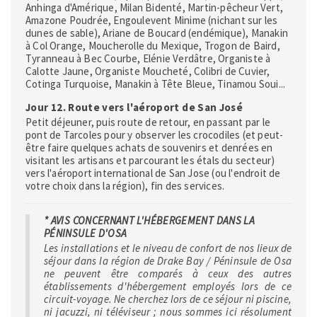
Anhinga d'Amérique, Milan Bidenté, Martin-pêcheur Vert,
Amazone Poudrée, Engoulevent Minime (nichant sur les
dunes de sable), Ariane de Boucard (endémique), Manakin
à Col Orange, Moucherolle du Mexique, Trogon de Baird,
Tyranneau à Bec Courbe, Elénie Verdâtre, Organiste à
Calotte Jaune, Organiste Moucheté, Colibri de Cuvier,
Cotinga Turquoise, Manakin à Tête Bleue, Tinamou Soui...
Jour 12. Route vers l'aéroport de San José
Petit déjeuner, puis route de retour, en passant par le
pont de Tarcoles pour y observer les crocodiles (et peut-
être faire quelques achats de souvenirs et denrées en
visitant les artisans et parcourant les étals du secteur)
vers l'aéroport international de San Jose (ou l'endroit de
votre choix dans la région), fin des services.
* AVIS CONCERNANT L'HÉBERGEMENT DANS LA
PÉNINSULE D'OSA
Les installations et le niveau de confort de nos lieux de
séjour dans la région de Drake Bay / Péninsule de Osa
ne peuvent être comparés à ceux des autres
établissements d'hébergement employés lors de ce
circuit-voyage. Ne cherchez lors de ce séjour ni piscine,
ni jacuzzi, ni téléviseur ; nous sommes ici résolument