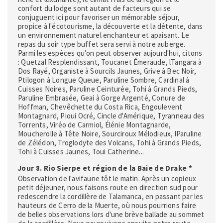
confort du lodge sont autant de facteurs qui se
conjuguent ici pour favoriser un mémorable séjour,
propice à l'écotourisme, la découverte et la détente, dans
un environnement naturel enchanteur et apaisant. Le
repas du soir type buffet sera servi à notre auberge.
Parmi les espèces qu’on peut observer aujourd'hui, citons
: Quetzal Resplendissant, Toucanet Émeraude, lTangara à
Dos Rayé, Organiste à Sourcils Jaunes, Grive à Bec Noir,
Ptilogon à Longue Queue, Paruline Sombre, Cardinal à
Cuisses Noires, Paruline Ceinturée, Tohi à Grands Pieds,
Paruline Embrasée, Geai à Gorge Argenté, Conure de
Hoffman, Chevêchette du Costa Rica, Engoulevent
Montagnard, Pioui Ocré, Cincle d'Amérique, Tyranneau des
Torrents, Viréo de Carmiol, Élénie Montagnarde,
Moucherolle à Tête Noire, Sourciroux Mélodieux, lParuline
de Zélédon, Troglodyte des Volcans, Tohi à Grands Pieds,
Tohi à Cuisses Jaunes, Toui Catherine...
Jour 8. Rio Sierpe et région de la Baie de Drake *
Observation de l'avifaune tôt le matin. Après un copieux
petit déjeuner, nous faisons route en direction sud pour
redescendre la cordillère de Talamanca, en passant par les
hauteurs de Cerro de la Muerte, où nous pourrions faire
de belles observations lors d'une brève ballade au sommet