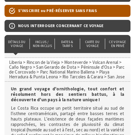
S'INSCRIRE ou PRÉ-RÉSERVER SANS FRAIS
NOUS INTERROGER CONCERNANT CE VOYAGE
DÉTAILS DU 
INCLUS / 
DATES & 
CARTE DU 
CE VOYAGE 
VOYAGE
NON-INCLUS
TARIFS
VOYAGE
EN PRIVÉ
Liberia > Rincon de la Vieja > Monteverde > Volcan Arenal >
Caño Negro > San Gerardo de Dota > Péninsule d'Osa > Parc
de Corcovado > Parc National Marino Ballena > Playa
Herradura & Punta Leona > Rio Tarcoles & Carara > San Jose
Un grand voyage d'ornithologie, tout confort et
résolument hors des sentiers battus, à la
découverte d'un pays à la nature unique !
Le Costa Rica occupe un petit territoire situé au sud de
l'isthme centraméricain, partagé entre basses terres et
hauts plateaux. L'existence de deux façades maritimes
rapprochées, les contrastes de pluviosité du climat
tropical (humide au sud et à l'est, sec au nord) et la variété