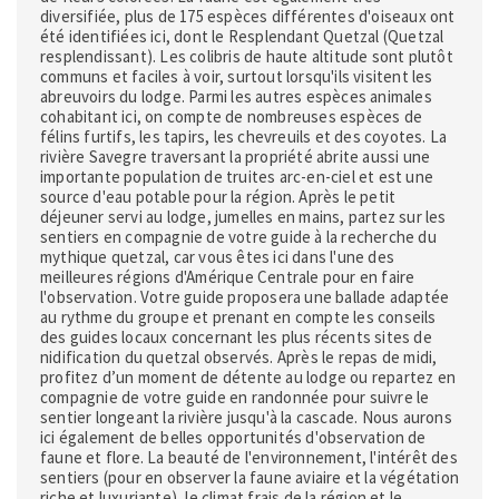
diversifiée, plus de 175 espèces différentes d'oiseaux ont
été identifiées ici, dont le Resplendant Quetzal (Quetzal
resplendissant). Les colibris de haute altitude sont plutôt
communs et faciles à voir, surtout lorsqu'ils visitent les
abreuvoirs du lodge. Parmi les autres espèces animales
cohabitant ici, on compte de nombreuses espèces de
félins furtifs, les tapirs, les chevreuils et des coyotes. La
rivière Savegre traversant la propriété abrite aussi une
importante population de truites arc-en-ciel et est une
source d'eau potable pour la région. Après le petit
déjeuner servi au lodge, jumelles en mains, partez sur les
sentiers en compagnie de votre guide à la recherche du
mythique quetzal, car vous êtes ici dans l'une des
meilleures régions d'Amérique Centrale pour en faire
l'observation. Votre guide proposera une ballade adaptée
au rythme du groupe et prenant en compte les conseils
des guides locaux concernant les plus récents sites de
nidification du quetzal observés. Après le repas de midi,
profitez d’un moment de détente au lodge ou repartez en
compagnie de votre guide en randonnée pour suivre le
sentier longeant la rivière jusqu'à la cascade. Nous aurons
ici également de belles opportunités d'observation de
faune et flore. La beauté de l'environnement, l'intérêt des
sentiers (pour en observer la faune aviaire et la végétation
riche et luxuriante), le climat frais de la région et le