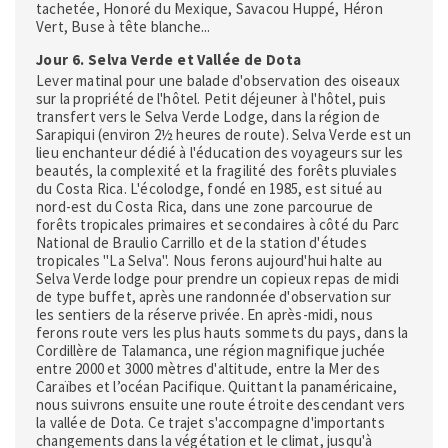
tachetée, Honoré du Mexique, Savacou Huppé, Héron
Vert, Buse à tête blanche...
Jour 6. Selva Verde et Vallée de Dota
Lever matinal pour une balade d'observation des oiseaux
sur la propriété de l'hôtel. Petit déjeuner à l'hôtel, puis
transfert vers le Selva Verde Lodge, dans la région de
Sarapiqui (environ 2½ heures de route). Selva Verde est un
lieu enchanteur dédié à l'éducation des voyageurs sur les
beautés, la complexité et la fragilité des forêts pluviales
du Costa Rica. L'écolodge, fondé en 1985, est situé au
nord-est du Costa Rica, dans une zone parcourue de
forêts tropicales primaires et secondaires à côté du Parc
National de Braulio Carrillo et de la station d'études
tropicales "La Selva". Nous ferons aujourd'hui halte au
Selva Verde lodge pour prendre un copieux repas de midi
de type buffet, après une randonnée d'observation sur
les sentiers de la réserve privée. En après-midi, nous
ferons route vers les plus hauts sommets du pays, dans la
Cordillère de Talamanca, une région magnifique juchée
entre 2000 et 3000 mètres d'altitude, entre la Mer des
Caraïbes et l’océan Pacifique. Quittant la panaméricaine,
nous suivrons ensuite une route étroite descendant vers
la vallée de Dota. Ce trajet s'accompagne d'importants
changements dans la végétation et le climat, jusqu'à