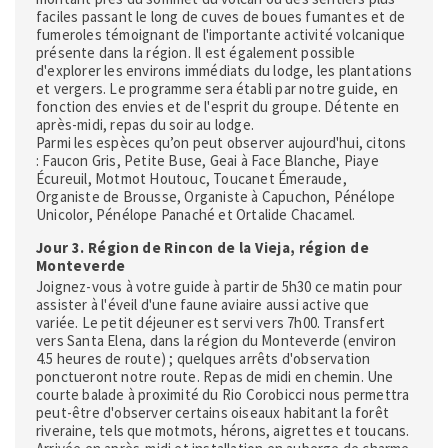
faciles passant le long de cuves de boues fumantes et de
fumeroles témoignant de l'importante activité volcanique
présente dans la région. Il est également possible
d'explorer les environs immédiats du lodge, les plantations
et vergers. Le programme sera établi par notre guide, en
fonction des envies et de l'esprit du groupe. Détente en
après-midi, repas du soir au lodge.
Parmi les espèces qu’on peut observer aujourd'hui, citons
: Faucon Gris, Petite Buse, Geai à Face Blanche, Piaye
Écureuil, Motmot Houtouc, Toucanet Émeraude,
Organiste de Brousse, Organiste à Capuchon, Pénélope
Unicolor, Pénélope Panaché et Ortalide Chacamel.
Jour 3. Région de Rincon de la Vieja, région de
Monteverde
Joignez-vous à votre guide à partir de 5h30 ce matin pour
assister à l'éveil d'une faune aviaire aussi active que
variée. Le petit déjeuner est servi vers 7h00. Transfert
vers Santa Elena, dans la région du Monteverde (environ
4.5 heures de route) ; quelques arrêts d'observation
ponctueront notre route. Repas de midi en chemin. Une
courte balade à proximité du Rio Corobicci nous permettra
peut-être d'observer certains oiseaux habitant la forêt
riveraine, tels que motmots, hérons, aigrettes et toucans.