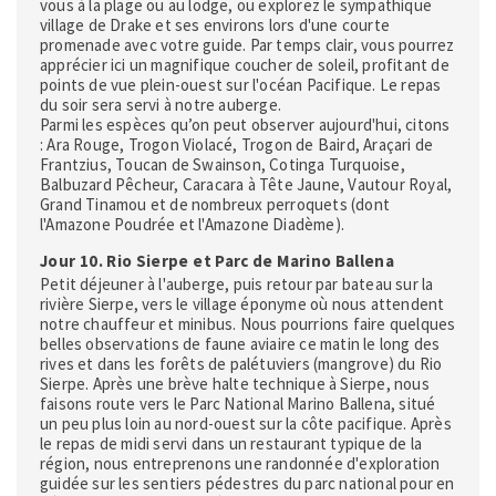
vous à la plage ou au lodge, ou explorez le sympathique
village de Drake et ses environs lors d'une courte
promenade avec votre guide. Par temps clair, vous pourrez
apprécier ici un magnifique coucher de soleil, profitant de
points de vue plein-ouest sur l'océan Pacifique. Le repas
du soir sera servi à notre auberge.
Parmi les espèces qu’on peut observer aujourd'hui, citons
: Ara Rouge, Trogon Violacé, Trogon de Baird, Araçari de
Frantzius, Toucan de Swainson, Cotinga Turquoise,
Balbuzard Pêcheur, Caracara à Tête Jaune, Vautour Royal,
Grand Tinamou et de nombreux perroquets (dont
l'Amazone Poudrée et l'Amazone Diadème).
Jour 10. Rio Sierpe et Parc de Marino Ballena
Petit déjeuner à l'auberge, puis retour par bateau sur la
rivière Sierpe, vers le village éponyme où nous attendent
notre chauffeur et minibus. Nous pourrions faire quelques
belles observations de faune aviaire ce matin le long des
rives et dans les forêts de palétuviers (mangrove) du Rio
Sierpe. Après une brève halte technique à Sierpe, nous
faisons route vers le Parc National Marino Ballena, situé
un peu plus loin au nord-ouest sur la côte pacifique. Après
le repas de midi servi dans un restaurant typique de la
région, nous entreprenons une randonnée d'exploration
guidée sur les sentiers pédestres du parc national pour en