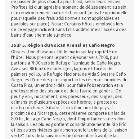
de passer de plus chaud à plus froid, selon leurs envies.
Profitez ici d'un agréable moment de délassement au sein
d'un environnement naturel charmant (activité optionnelle
pour laquelle des frais additionnels sont applicables et
payables sur place). Nota : Certains hôtels employés lors
de ce voyage incluent sans frais additionnels l'accès à des
bains d'eau thermale sur place.
Jour 5. Région du Volcan Arenal et Caño Negro
Observation d'oiseaux tôt le matin sur la propriété de
l'hôtel. Nous prenons le petit déjeuner vers 7h00, puis
partons à 7h30 vers le Refuge Faunique de Caño Negro.
Avec ses 98 km2 de marécages, lagons et forêts de
palmiers yolillo, le Refugio Nacional de Vida Silvestre Caño
Negro est l'une des plus importantes réserves humides du
Costa Rica, un endroit idéal pour faire l'observation et la
photographie des oiseaux et de la faune en général. On
peut y voir, notamment, des paresseux, des singes, des
caïmans et plusieurs espèces de hérons, aigrettes et
martin-pêcheurs. Située à l'extrême nord du pays, à
proximité du Nicaragua, cette réserve comporte un lac de
800 ha, le Lago Caño Negro, dont l'importance varie selon
la saison. Les pluies gonflent considérablement le Río Frío
et les autres rivières qui alimentent le lac lors de la "saison
verte". Lors de la saison sèche (décembre à avril) le lac