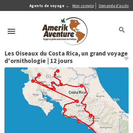
Aller
Agents de voyage →
Mon compte
Demande d'accès
au
Anonymous
contenu
Menu
principal
search
Toggle
navigation
Les Oiseaux du Costa Rica, un grand voyage
d'ornithologie
| 12 jours