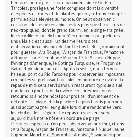
hectares bordé par la route panaméricaine et le Rio
Tarcoles, protège une forêt complexe dont la diversité
d'espèces d'arbres et de plantes qu'on y retrouve compte
parmi les plus élevées au monde. On peut observer ici
certaines des espèces animales les plus spectaculaires de
néo-tropiques, dont le grand fourmilier, le singe-araignée,
le crocodile et l'ocelot (pour n'en nommer que quelques-
uns). Mais c'est aussi l'un des meilleurs sites
d'observation d'oiseaux de tout le Costa Rica, notamment
pour guetter l'Ara Rouge, l'Araçari de Frantzius, l'Amazone
à Nuque Jaune, l'Euphone Moucheté, le Savacou Huppé,
l'Anhinga d'Amérique, le Cotinga Turquoise, le Trogon de
Baird et plusieurs autres... Après la visite, nous ferons
halte au pont du Rio Tarcoles pour observer les imposants
crocodiles se prélassant au soleil en bordure de rivière. Le
repas de midi sera servi dans un restaurant typique situé
non-loin du pont et de la rivière. En après-midi nous
retournons à notre hôtel pour profiter d'un moment de
détente à la plage et à la piscine. Le plus hardis pourrons
aussi accompagner leur guide lors d'une randonnée vers
les chutes de la région... Le repas du soir sera servi
aujourd'hui à notre hôtel en bordure de plage.
Parmi les espèces qu’on peut observer aujourd'hui, citons
: Ara Rouge, Araçari de Frantzius, Amazone à Nuque Jaune,
Euphone Moucheté, Sporophile Ardoisé, Savacou Huppé,