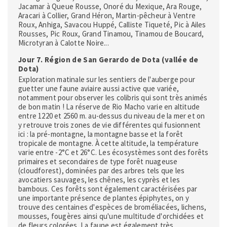
Jacamar à Queue Rousse, Onoré du Mexique, Ara Rouge,
Aracari à Collier, Grand Héron, Martin-pêcheur à Ventre
Roux, Anhiga, Savacou Huppé, Calliste Tiqueté, Pic à Ailes
Rousses, Pic Roux, Grand Tinamou, Tinamou de Boucard,
Microtyran à Calotte Noire...
Jour 7. Région de San Gerardo de Dota (vallée de
Dota)
Exploration matinale sur les sentiers de l'auberge pour
guetter une faune aviaire aussi active que variée,
notamment pour observer les colibris qui sont très animés
de bon matin ! La réserve de Rio Macho varie en altitude
entre 1220 et 2560 m. au-dessus du niveau de la mer et on
y retrouve trois zones de vie différentes qui fusionnent
ici : la pré-montagne, la montagne basse et la forêt
tropicale de montagne. À cette altitude, la température
varie entre -2°C et 26°C. Les écosystèmes sont des forêts
primaires et secondaires de type forêt nuageuse
(cloudforest), dominées par des arbres tels que les
avocatiers sauvages, les chênes, les cyprès et les
bambous. Ces forêts sont également caractérisées par
une importante présence de plantes épiphytes, on y
trouve des centaines d'espèces de broméliacées, lichens,
mousses, fougères ainsi qu'une multitude d'orchidées et
de fleurs colorées. La faune est également très