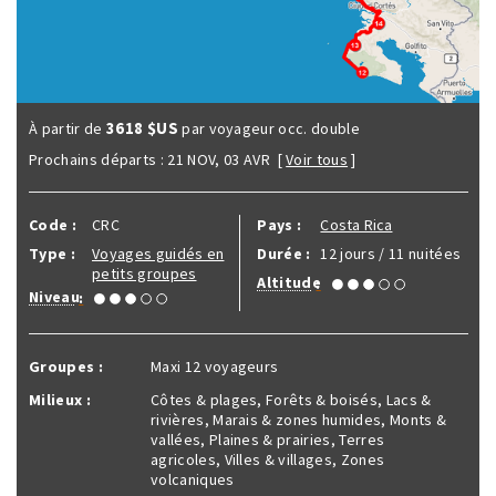
3618 $US
À partir de
par voyageur occ. double
Prochains départs :
21 NOV
,
03 AVR
[
Voir tous
]
Code :
CRC
Pays :
Costa Rica
Type :
Voyages guidés en
Durée :
12 jours / 11 nuitées
petits groupes
Altitude
:
Niveau
:
Groupes :
Maxi 12 voyageurs
Milieux :
Côtes & plages, Forêts & boisés, Lacs &
rivières, Marais & zones humides, Monts &
vallées, Plaines & prairies, Terres
agricoles, Villes & villages, Zones
volcaniques