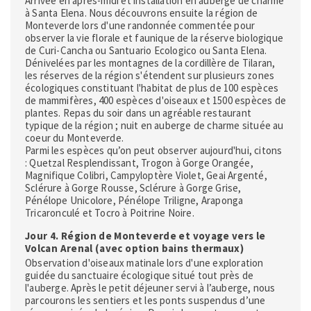
Arrivée en après-midi et installation en auberge de charme
à Santa Elena. Nous découvrons ensuite la région de
Monteverde lors d'une randonnée commentée pour
observer la vie florale et faunique de la réserve biologique
de Curi-Cancha ou Santuario Ecologico ou Santa Elena.
Dénivelées par les montagnes de la cordillère de Tilaran,
les réserves de la région s'étendent sur plusieurs zones
écologiques constituant l'habitat de plus de 100 espèces
de mammifères, 400 espèces d'oiseaux et 1500 espèces de
plantes. Repas du soir dans un agréable restaurant
typique de la région ; nuit en auberge de charme située au
coeur du Monteverde.
Parmi les espèces qu’on peut observer aujourd'hui, citons
: Quetzal Resplendissant, Trogon à Gorge Orangée,
Magnifique Colibri, Campyloptère Violet, Geai Argenté,
Sclérure à Gorge Rousse, Sclérure à Gorge Grise,
Pénélope Unicolore, Pénélope Triligne, Araponga
Tricaronculé et Tocro à Poitrine Noire.
Jour 4. Région de Monteverde et voyage vers le
Volcan Arenal (avec option bains thermaux)
Observation d'oiseaux matinale lors d'une exploration
guidée du sanctuaire écologique situé tout près de
l'auberge. Après le petit déjeuner servi à l’auberge, nous
parcourons les sentiers et les ponts suspendus d’une