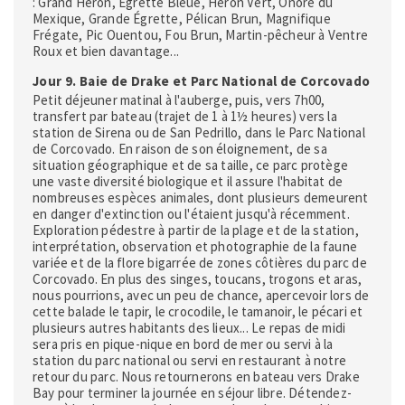
: Grand Héron, Égrette Bleue, Héron Vert, Onoré du
Mexique, Grande Égrette, Pélican Brun, Magnifique
Frégate, Pic Ouentou, Fou Brun, Martin-pêcheur à Ventre
Roux et bien davantage...
Jour 9. Baie de Drake et Parc National de Corcovado
Petit déjeuner matinal à l'auberge, puis, vers 7h00,
transfert par bateau (trajet de 1 à 1½ heures) vers la
station de Sirena ou de San Pedrillo, dans le Parc National
de Corcovado. En raison de son éloignement, de sa
situation géographique et de sa taille, ce parc protège
une vaste diversité biologique et il assure l'habitat de
nombreuses espèces animales, dont plusieurs demeurent
en danger d'extinction ou l'étaient jusqu'à récemment.
Exploration pédestre à partir de la plage et de la station,
interprétation, observation et photographie de la faune
variée et de la flore bigarrée de zones côtières du parc de
Corcovado. En plus des singes, toucans, trogons et aras,
nous pourrions, avec un peu de chance, apercevoir lors de
cette balade le tapir, le crocodile, le tamanoir, le pécari et
plusieurs autres habitants des lieux... Le repas de midi
sera pris en pique-nique en bord de mer ou servi à la
station du parc national ou servi en restaurant à notre
retour du parc. Nous retournerons en bateau vers Drake
Bay pour terminer la journée en séjour libre. Détendez-