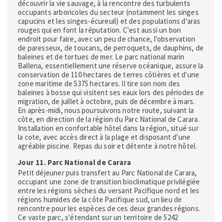
découvrir la vie sauvage, à la rencontre des turbulents
occupants arboricoles du secteur (notamment les singes
capucins et les singes-écureuil) et des populations d'aras
rouges qui en font la réputation. C'est aussi un bon
endroit pour faire, avec un peu de chance, l'observation
de paresseux, de toucans, de perroquets, de dauphins, de
baleines et de tortues de mer. Le parc national marin
Ballena, essentiellement une réserve océanique, assure la
conservation de 110 hectares de terres côtières et d'une
zone maritime de 5375 hectares. Il tire son nom des
baleines à bosse qui visitent ses eaux lors des périodes de
migration, de juillet à octobre, puis de décembre à mars.
En après-midi, nous poursuivons notre route, suivant la
côte, en direction de la région du Parc National de Carara.
Installation en confortable hôtel dans la région, situé sur
la cote, avec accès direct à la plage et disposant d'une
agréable piscine. Repas du soir et détente à notre hôtel.
Jour 11. Parc National de Carara
Petit déjeuner puis transfert au Parc National de Carara,
occupant une zone de transition bioclimatique privilégiée
entre les régions sèches du versant Pacifique nord et les
régions humides de la côte Pacifique sud, un lieu de
rencontre pour les espèces de ces deux grandes régions.
Ce vaste parc, s'étendant sur un territoire de 5242