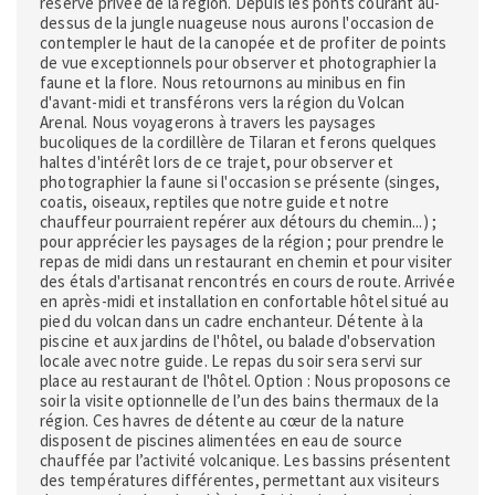
réserve privée de la région. Depuis les ponts courant au-
dessus de la jungle nuageuse nous aurons l'occasion de
contempler le haut de la canopée et de profiter de points
de vue exceptionnels pour observer et photographier la
faune et la flore. Nous retournons au minibus en fin
d'avant-midi et transférons vers la région du Volcan
Arenal. Nous voyagerons à travers les paysages
bucoliques de la cordillère de Tilaran et ferons quelques
haltes d'intérêt lors de ce trajet, pour observer et
photographier la faune si l'occasion se présente (singes,
coatis, oiseaux, reptiles que notre guide et notre
chauffeur pourraient repérer aux détours du chemin...) ;
pour apprécier les paysages de la région ; pour prendre le
repas de midi dans un restaurant en chemin et pour visiter
des étals d'artisanat rencontrés en cours de route. Arrivée
en après-midi et installation en confortable hôtel situé au
pied du volcan dans un cadre enchanteur. Détente à la
piscine et aux jardins de l'hôtel, ou balade d'observation
locale avec notre guide. Le repas du soir sera servi sur
place au restaurant de l'hôtel. Option : Nous proposons ce
soir la visite optionnelle de l’un des bains thermaux de la
région. Ces havres de détente au cœur de la nature
disposent de piscines alimentées en eau de source
chauffée par l’activité volcanique. Les bassins présentent
des températures différentes, permettant aux visiteurs