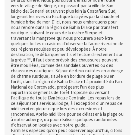
de la cordillère. Nous poursuivons ensuite notre route
vers le village de Sierpe, en passant par la ville de San
Isidro del General et suivant plus loin la Costañera Sud,
longeant les rives du Pacifique balayées par la chaude et
humide brise de mer. D'ici, nous nous embarquons pour
nous rendre dans la région de Bahia Drake par transfert
nautique, suivant le cours de la rivière Sierpe et
traversant la mangrove qui nous procurera peut-être
quelques belles occasions d'observer la faune riveraine de
ces régions reculées et peu développées. À notre
destination, le débarquement s'effectue directement sur
la grève **, il faut donc prévoir des chaussures pouvant
être mouillées, comme des sandales ouvertes ou des
chaussures nautiques. Séjour de deux nuitées en auberge
de charme rustique, située en bordure de plage ou en
forêt, dans la région de Bahia Drake et à proximité du Parc
National de Corcovado, protégeant l'un des plus
importants segments de forêt tropicale du versant
Pacifique de toute l'Amérique Centrale. Les repas lors de
ce séjour sont servis au lodge, à l'exception d'un repas de
midi servi en pique-nique lors des excursions et
randonnées. Après-midi libre pour se délasser à la plage ou
à notre auberge, ou pour réaliser quelques randonnées
d'observation locales avec notre guide...
Parmi les espèces qu’on peut observer aujourd'hui, citons