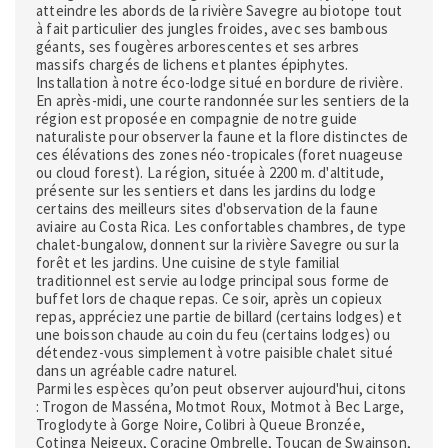
atteindre les abords de la rivière Savegre au biotope tout
à fait particulier des jungles froides, avec ses bambous
géants, ses fougères arborescentes et ses arbres
massifs chargés de lichens et plantes épiphytes.
Installation à notre éco-lodge situé en bordure de rivière.
En après-midi, une courte randonnée sur les sentiers de la
région est proposée en compagnie de notre guide
naturaliste pour observer la faune et la flore distinctes de
ces élévations des zones néo-tropicales (foret nuageuse
ou cloud forest). La région, située à 2200 m. d'altitude,
présente sur les sentiers et dans les jardins du lodge
certains des meilleurs sites d'observation de la faune
aviaire au Costa Rica. Les confortables chambres, de type
chalet-bungalow, donnent sur la rivière Savegre ou sur la
forêt et les jardins. Une cuisine de style familial
traditionnel est servie au lodge principal sous forme de
buffet lors de chaque repas. Ce soir, après un copieux
repas, appréciez une partie de billard (certains lodges) et
une boisson chaude au coin du feu (certains lodges) ou
détendez-vous simplement à votre paisible chalet situé
dans un agréable cadre naturel.
Parmi les espèces qu’on peut observer aujourd'hui, citons
: Trogon de Masséna, Motmot Roux, Motmot à Bec Large,
Troglodyte à Gorge Noire, Colibri à Queue Bronzée,
Cotinga Neigeux, Coracine Ombrelle, Toucan de Swainson,