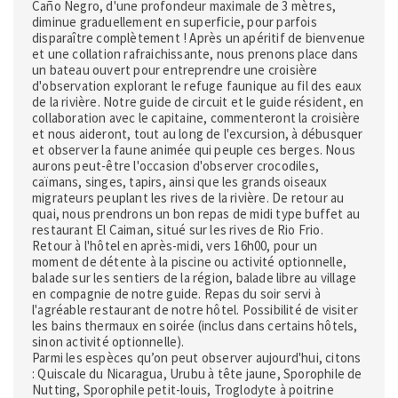
Caño Negro, d'une profondeur maximale de 3 mètres,
diminue graduellement en superficie, pour parfois
disparaître complètement ! Après un apéritif de bienvenue
et une collation rafraichissante, nous prenons place dans
un bateau ouvert pour entreprendre une croisière
d'observation explorant le refuge faunique au fil des eaux
de la rivière. Notre guide de circuit et le guide résident, en
collaboration avec le capitaine, commenteront la croisière
et nous aideront, tout au long de l'excursion, à débusquer
et observer la faune animée qui peuple ces berges. Nous
aurons peut-être l'occasion d'observer crocodiles,
caïmans, singes, tapirs, ainsi que les grands oiseaux
migrateurs peuplant les rives de la rivière. De retour au
quai, nous prendrons un bon repas de midi type buffet au
restaurant El Caiman, situé sur les rives de Rio Frio.
Retour à l'hôtel en après-midi, vers 16h00, pour un
moment de détente à la piscine ou activité optionnelle,
balade sur les sentiers de la région, balade libre au village
en compagnie de notre guide. Repas du soir servi à
l'agréable restaurant de notre hôtel. Possibilité de visiter
les bains thermaux en soirée (inclus dans certains hôtels,
sinon activité optionnelle).
Parmi les espèces qu’on peut observer aujourd'hui, citons
: Quiscale du Nicaragua, Urubu à tête jaune, Sporophile de
Nutting, Sporophile petit-louis, Troglodyte à poitrine