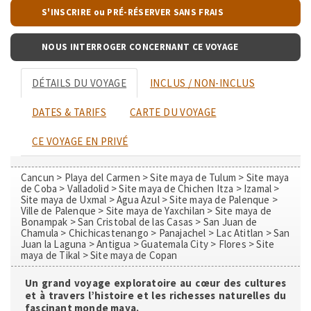
S'INSCRIRE ou PRÉ-RÉSERVER SANS FRAIS
NOUS INTERROGER CONCERNANT CE VOYAGE
DÉTAILS DU VOYAGE
INCLUS / NON-INCLUS
DATES & TARIFS
CARTE DU VOYAGE
CE VOYAGE EN PRIVÉ
Cancun > Playa del Carmen > Site maya de Tulum > Site maya
de Coba > Valladolid > Site maya de Chichen Itza > Izamal >
Site maya de Uxmal > Agua Azul > Site maya de Palenque >
Ville de Palenque > Site maya de Yaxchilan > Site maya de
Bonampak > San Cristobal de las Casas > San Juan de
Chamula > Chichicastenango > Panajachel > Lac Atitlan > San
Juan la Laguna > Antigua > Guatemala City > Flores > Site
maya de Tikal > Site maya de Copan
Un grand voyage exploratoire au cœur des cultures
et à travers l’histoire et les richesses naturelles du
fascinant monde maya.