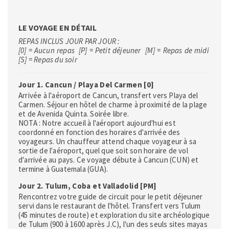
LE VOYAGE EN DÉTAIL
REPAS INCLUS JOUR PAR JOUR :
[0] = Aucun repas [P] = Petit déjeuner [M] = Repas de midi
[S] = Repas du soir
Jour 1. Cancun / Playa Del Carmen [0]
Arrivée à l'aéroport de Cancun, transfert vers Playa del
Carmen. Séjour en hôtel de charme à proximité de la plage
et de Avenida Quinta. Soirée libre.
NOTA : Notre accueil à l'aéroport aujourd'hui est
coordonné en fonction des horaires d'arrivée des
voyageurs. Un chauffeur attend chaque voyageur à sa
sortie de l'aéroport, quel que soit son horaire de vol
d'arrivée au pays. Ce voyage débute à Cancun (CUN) et
termine à Guatemala (GUA).
Jour 2. Tulum, Coba et Valladolid [PM]
Rencontrez votre guide de circuit pour le petit déjeuner
servi dans le restaurant de l'hôtel. Transfert vers Tulum
(45 minutes de route) et exploration du site archéologique
de Tulum (900 à 1600 après J.C), l'un des seuls sites mayas