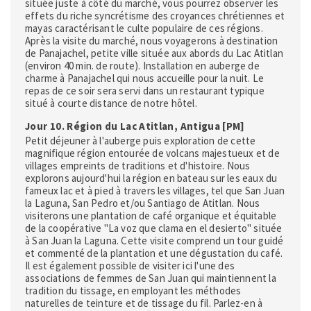
située juste à côté du marché, vous pourrez observer les
effets du riche syncrétisme des croyances chrétiennes et
mayas caractérisant le culte populaire de ces régions.
Après la visite du marché, nous voyagerons à destination
de Panajachel, petite ville située aux abords du Lac Atitlan
(environ 40 min. de route). Installation en auberge de
charme à Panajachel qui nous accueille pour la nuit. Le
repas de ce soir sera servi dans un restaurant typique
situé à courte distance de notre hôtel.
Jour 10. Région du Lac Atitlan, Antigua [PM]
Petit déjeuner à l'auberge puis exploration de cette
magnifique région entourée de volcans majestueux et de
villages empreints de traditions et d'histoire. Nous
explorons aujourd'hui la région en bateau sur les eaux du
fameux lac et à pied à travers les villages, tel que San Juan
la Laguna, San Pedro et/ou Santiago de Atitlan. Nous
visiterons une plantation de café organique et équitable
de la coopérative "La voz que clama en el desierto" située
à San Juan la Laguna. Cette visite comprend un tour guidé
et commenté de la plantation et une dégustation du café.
Il est également possible de visiter ici l'une des
associations de femmes de San Juan qui maintiennent la
tradition du tissage, en employant les méthodes
naturelles de teinture et de tissage du fil. Parlez-en à