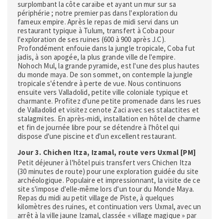
surplombant la côte caraïbe et ayant un mur sur sa
périphérie ; notre premier pas dans l'exploration du
fameux empire. Après le repas de midi servi dans un
restaurant typique à Tulum, transfert à Coba pour
l'exploration de ses ruines (600 à 900 après J.C).
Profondément enfouie dans la jungle tropicale, Coba fut
jadis, à son apogée, la plus grande ville de l'empire.
Nohoch Mul, la grande pyramide, est l'une des plus hautes
du monde maya. De son sommet, on contemple la jungle
tropicale s'étendre à perte de vue. Nous continuons
ensuite vers Valladolid, petite ville coloniale typique et
charmante. Profitez d'une petite promenade dans les rues
de Valladolid et visitez cenote Zaci avec ses stalactites et
stalagmites. En après-midi, installation en hôtel de charme
et fin de journée libre pour se détendre à l'hôtel qui
dispose d'une piscine et d'un excellent restaurant.
Jour 3. Chichen Itza, Izamal, route vers Uxmal [PM]
Petit déjeuner à l'hôtel puis transfert vers Chichen Itza
(30 minutes de route) pour une exploration guidée du site
archéologique. Populaire et impressionnant, la visite de ce
site s'impose d'elle-même lors d'un tour du Monde Maya.
Repas du midi au petit village de Piste, à quelques
kilomètres des ruines, et continuation vers Uxmal, avec un
arrêt à la ville jaune Izamal, classée « village magique » par