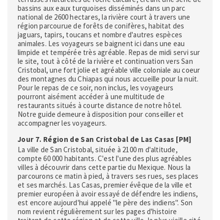
bassins aux eaux turquoises disséminés dans un parc
national de 2600 hectares, la rivière court à travers une
région parcourue de forêts de conifères, habitat des
jaguars, tapirs, toucans et nombre d'autres espèces
animales. Les voyageurs se baignent ici dans une eau
limpide et tempérée très agréable. Repas de midi servi sur
le site, tout à côté de la rivière et continuation vers San
Cristobal, une fort jolie et agréable ville coloniale au coeur
des montagnes du Chiapas qui nous accueille pour la nuit.
Pour le repas de ce soir, non inclus, les voyageurs
pourront aisément accéder à une multitude de
restaurants situés à courte distance de notre hôtel.
Notre guide demeure à disposition pour conseiller et
accompagner les voyageurs.
Jour 7. Région de San Cristobal de Las Casas [PM]
La ville de San Cristobal, située à 2100 m d'altitude,
compte 60 000 habitants. C'est l'une des plus agréables
villes à découvrir dans cette partie du Mexique. Nous la
parcourons ce matin à pied, à travers ses rues, ses places
et ses marchés. Las Casas, premier évêque de la ville et
premier européen à avoir essayé de défendre les indiens,
est encore aujourd'hui appelé "le père des indiens". Son
nom revient régulièrement sur les pages d'histoire