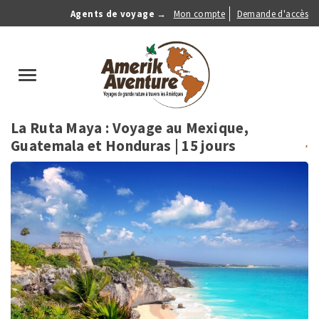
Aller
Agents de voyage →
Mon compte
Demande d'accès
au
Anonymous
contenu
Menu
principal
search
Toggle
navigation
La Ruta Maya : Voyage au Mexique,
Guatemala et Honduras
| 15 jours