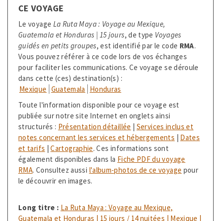
CE VOYAGE
Le voyage
La Ruta Maya : Voyage au Mexique,
Guatemala et Honduras
| 15 jours
, de type
Voyages
guidés en petits groupes
, est identifié par le code
RMA
.
Vous pouvez référer à ce code lors de vos échanges
pour faciliter les communications. Ce voyage se déroule
dans cette (ces) destination(s) :
Mexique
Guatemala
Honduras
Toute l'information disponible pour ce voyage est
publiée sur notre site Internet en onglets ainsi
structurés :
Présentation détaillée
|
Services inclus et
notes concernant les services et hébergements
|
Dates
et tarifs
|
Cartographie
. Ces informations sont
également disponibles dans la
Fiche PDF du voyage
RMA
. Consultez aussi
l'album-photos de ce voyage
pour
le découvrir en images.
Long titre :
La Ruta Maya : Voyage au Mexique,
Guatemala et Honduras | 15 jours / 14 nuitées | Mexique |