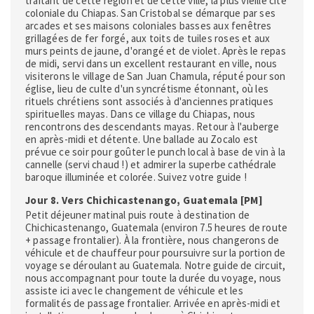
traitant de cette région et de cette ville, la plus vieille cité
coloniale du Chiapas. San Cristobal se démarque par ses
arcades et ses maisons coloniales basses aux fenêtres
grillagées de fer forgé, aux toits de tuiles roses et aux
murs peints de jaune, d'orangé et de violet. Après le repas
de midi, servi dans un excellent restaurant en ville, nous
visiterons le village de San Juan Chamula, réputé pour son
église, lieu de culte d'un syncrétisme étonnant, où les
rituels chrétiens sont associés à d'anciennes pratiques
spirituelles mayas. Dans ce village du Chiapas, nous
rencontrons des descendants mayas. Retour à l'auberge
en après-midi et détente. Une ballade au Zocalo est
prévue ce soir pour goûter le punch local à base de vin à la
cannelle (servi chaud !) et admirer la superbe cathédrale
baroque illuminée et colorée. Suivez votre guide !
Jour 8. Vers Chichicastenango, Guatemala [PM]
Petit déjeuner matinal puis route à destination de
Chichicastenango, Guatemala (environ 7.5 heures de route
+ passage frontalier). À la frontière, nous changerons de
véhicule et de chauffeur pour poursuivre sur la portion de
voyage se déroulant au Guatemala. Notre guide de circuit,
nous accompagnant pour toute la durée du voyage, nous
assiste ici avec le changement de véhicule et les
formalités de passage frontalier. Arrivée en après-midi et