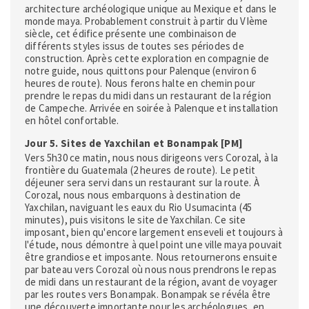
architecture archéologique unique au Mexique et dans le
monde maya. Probablement construit à partir du VIème
siècle, cet édifice présente une combinaison de
différents styles issus de toutes ses périodes de
construction. Après cette exploration en compagnie de
notre guide, nous quittons pour Palenque (environ 6
heures de route). Nous ferons halte en chemin pour
prendre le repas du midi dans un restaurant de la région
de Campeche. Arrivée en soirée à Palenque et installation
en hôtel confortable.
Jour 5. Sites de Yaxchilan et Bonampak [PM]
Vers 5h30 ce matin, nous nous dirigeons vers Corozal, à la
frontière du Guatemala (2 heures de route). Le petit
déjeuner sera servi dans un restaurant sur la route. À
Corozal, nous nous embarquons à destination de
Yaxchilan, naviguant les eaux du Rio Usumacinta (45
minutes), puis visitons le site de Yaxchilan. Ce site
imposant, bien qu'encore largement enseveli et toujours à
l'étude, nous démontre à quel point une ville maya pouvait
être grandiose et imposante. Nous retournerons ensuite
par bateau vers Corozal où nous nous prendrons le repas
de midi dans un restaurant de la région, avant de voyager
par les routes vers Bonampak. Bonampak se révéla être
une découverte importante pour les archéologues, en