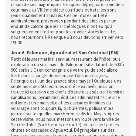
raison de ses magnifiques fresques dépeignant la vie de la
cour maya au VIIIème siècle où rituels et batailles sont
remarquablement illustrés. Ces peintures ont été
admirablement préservées pendant des siècles par un
enduit de calcite que les archéologues n'ont eu qu'à
soigneusement retirer pour les révéler. Après la visite,
nous retournons à Palenque où nous devrions arriver vers
19h30.
Jour 6. Palenque, Agua Azul et San Cristobal [PM]
Petit déjeuner matinal servi au restaurant de l'hôtel puis
exploration du site maya de Palenque (site datant de 600 à
900 après J.C) en compagnie de votre guide spécialiste.
Serti dans la jungle dense au pied des montagnes,
Palenque est l'un des grands sites mayas ! Quelques-uns
seulement des 500 édifices ont été excavés, mais on
trouve ici certains des chefs d'oeuvre laissés par l'empire :
canalisations, pyramides, édifices administratifs ; le site
entier est une merveille et les cascades limpides du
voisinage sont toujours là, turbulentes, polissant les
pierres sur lesquelles marchèrent jadis les Mayas. Après
cette visite, nous nous mettons en route vers la ville de
San Cristobal (5 à 6 heures de route), en passant par les
chutes et cascades d'Agua Azul. Dégringolant sur des
terrasses naturelles de roche calcaire, créant une série de