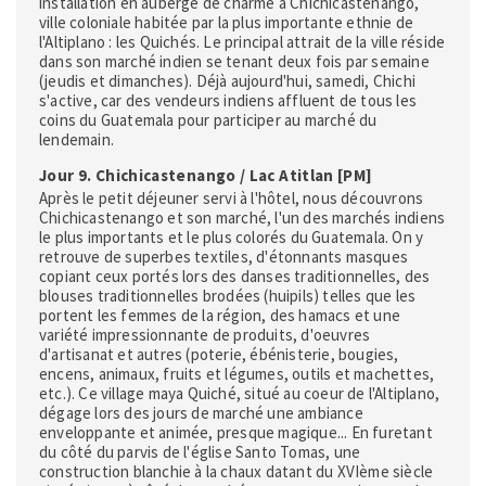
installation en auberge de charme à Chichicastenango,
ville coloniale habitée par la plus importante ethnie de
l'Altiplano : les Quichés. Le principal attrait de la ville réside
dans son marché indien se tenant deux fois par semaine
(jeudis et dimanches). Déjà aujourd'hui, samedi, Chichi
s'active, car des vendeurs indiens affluent de tous les
coins du Guatemala pour participer au marché du
lendemain.
Jour 9. Chichicastenango / Lac Atitlan [PM]
Après le petit déjeuner servi à l'hôtel, nous découvrons
Chichicastenango et son marché, l'un des marchés indiens
le plus importants et le plus colorés du Guatemala. On y
retrouve de superbes textiles, d'étonnants masques
copiant ceux portés lors des danses traditionnelles, des
blouses traditionnelles brodées (huipils) telles que les
portent les femmes de la région, des hamacs et une
variété impressionnante de produits, d'oeuvres
d'artisanat et autres (poterie, ébénisterie, bougies,
encens, animaux, fruits et légumes, outils et machettes,
etc.). Ce village maya Quiché, situé au coeur de l'Altiplano,
dégage lors des jours de marché une ambiance
enveloppante et animée, presque magique... En furetant
du côté du parvis de l'église Santo Tomas, une
construction blanchie à la chaux datant du XVIème siècle