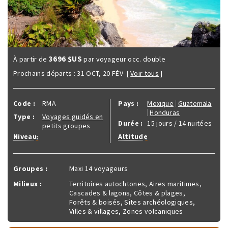
3696 $US
À partir de
par voyageur occ. double
Prochains départs :
31 OCT
,
20 FÉV
[
Voir tous
]
Code :
RMA
Pays :
Mexique
Guatemala
Honduras
Type :
Voyages guidés en
Durée :
15 jours / 14 nuitées
petits groupes
Niveau
Altitude
:
:
Groupes :
Maxi 14 voyageurs
Milieux :
Territoires autochtones, Aires maritimes,
Cascades & lagons, Côtes & plages,
Forêts & boisés, Sites archéologiques,
Villes & villages, Zones volcaniques