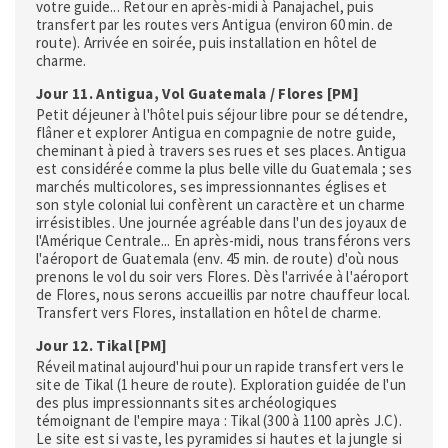
votre guide... Retour en après-midi à Panajachel, puis
transfert par les routes vers Antigua (environ 60 min. de
route). Arrivée en soirée, puis installation en hôtel de
charme.
Jour 11. Antigua, Vol Guatemala / Flores [PM]
Petit déjeuner à l'hôtel puis séjour libre pour se détendre,
flâner et explorer Antigua en compagnie de notre guide,
cheminant à pied à travers ses rues et ses places. Antigua
est considérée comme la plus belle ville du Guatemala ; ses
marchés multicolores, ses impressionnantes églises et
son style colonial lui confèrent un caractère et un charme
irrésistibles. Une journée agréable dans l'un des joyaux de
l'Amérique Centrale... En après-midi, nous transférons vers
l'aéroport de Guatemala (env. 45 min. de route) d'où nous
prenons le vol du soir vers Flores. Dès l'arrivée à l'aéroport
de Flores, nous serons accueillis par notre chauffeur local.
Transfert vers Flores, installation en hôtel de charme.
Jour 12. Tikal [PM]
Réveil matinal aujourd'hui pour un rapide transfert vers le
site de Tikal (1 heure de route). Exploration guidée de l'un
des plus impressionnants sites archéologiques
témoignant de l'empire maya : Tikal (300 à 1100 après J.C).
Le site est si vaste, les pyramides si hautes et la jungle si