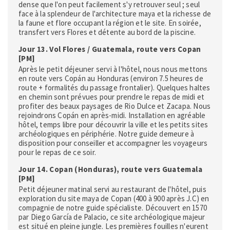
dense que l'on peut facilement s'y retrouver seul ; seul
face à la splendeur de l'architecture maya et la richesse de
la faune et flore occupant la région et le site. En soirée,
transfert vers Flores et détente au bord de la piscine.
Jour 13. Vol Flores / Guatemala, route vers Copan
[PM]
Après le petit déjeuner servi à l'hôtel, nous nous mettons
en route vers Copán au Honduras (environ 7.5 heures de
route + formalités du passage frontalier). Quelques haltes
en chemin sont prévues pour prendre le repas de midi et
profiter des beaux paysages de Rio Dulce et Zacapa. Nous
rejoindrons Copán en après-midi. Installation en agréable
hôtel, temps libre pour découvrir la ville et les petits sites
archéologiques en périphérie. Notre guide demeure à
disposition pour conseiller et accompagner les voyageurs
pour le repas de ce soir.
Jour 14. Copan (Honduras), route vers Guatemala
[PM]
Petit déjeuner matinal servi au restaurant de l'hôtel, puis
exploration du site maya de Copan (400 à 900 après J.C) en
compagnie de notre guide spécialiste. Découvert en 1570
par Diego García de Palacio, ce site archéologique majeur
est situé en pleine jungle. Les premières fouilles n'eurent