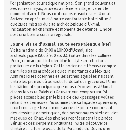
l'organisation touristique national. Son grand couvent et
ses ruines mayas, situées à même le village, valent le
moment d'arrêt. Nous continuons ensuite vers Uxmal.
Arrivée en après-midi à notre confortable hôtel situé à
quelques mètres du site archéologique d'Uxmal.
Installation en chambre et moment de détente. L'hôtel
sert une bonne cuisine régionale.
Jour 4. Visite d'Uxmal, route vers Palenque [PM]
Visite matinale de 8h00 à 10h00 d'Uxmal, site
archéologique (500 à 900 ap. J.C) situé dans les collines
Puuc, nom auquel fut identifié le style architectural
particulier de la région. Cette ancienne cité maya compte
parmi les sites archéologiques importants du Mexique.
Admirez ici les colonnes et les arches stylisées naissant
entre les pierres où persiste le détail des gravures. Parmi
les bâtiments principaux que nous découvrons à Uxmal,
citons le vaste Palais du Gouverneur, comportant 24
pièces accessibles par le biais de deux passages voûtés
reliant les terrasses. Au sommet de sa façade supérieure,
court une large frise en mosaïque de pierre composant
des dessins géométriques, des personnages stylisés, des
masques de Chac, des glyphes représentant la planète
Vénus et des serpents ondulants. Autre découverte
d'intérêt : la forme ovale de la Pyramide du Devin, une