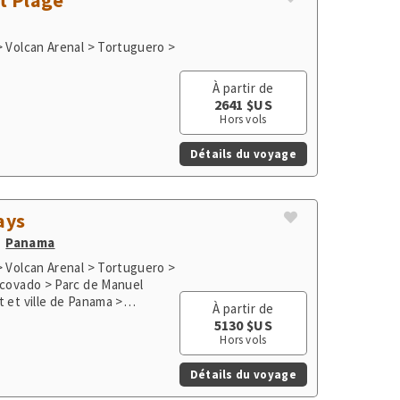
À partir de
2641 $US
Hors vols
Détails du voyage
ays
Panama
> Volcan Arenal > Tortuguero >
rcovado > Parc de Manuel
 et ville de Panama >
À partir de
5130 $US
Hors vols
Détails du voyage
ur sud & nord