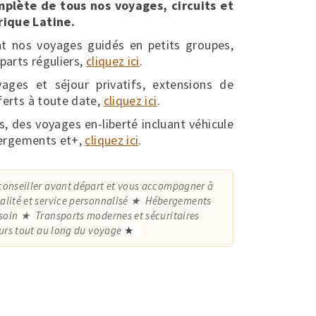
omplète de tous nos voyages, circuits et
rique Latine.
t nos voyages guidés en petits groupes,
parts réguliers,
cliquez ici
.
ages et séjour privatifs, extensions de
ferts à toute date,
cliquez ici
.
s, des voyages en-liberté incluant véhicule
ébergements et+,
cliquez ici
.
conseiller avant départ et vous accompagner à
lité et service personnalisé
Hébergements
soin
Transports modernes et sécuritaires
ours tout au long du voyage