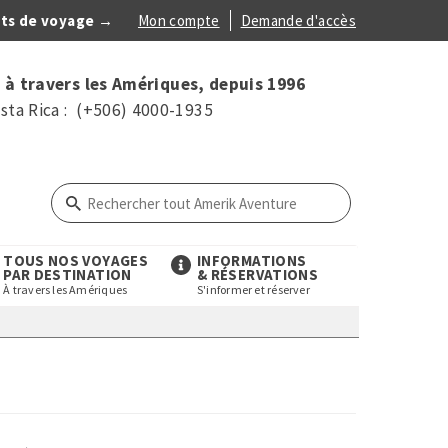
ts de voyage →
Mon compte
Demande d'accès
Anonymous
 à travers les Amériques, depuis 1996
Menu
sta Rica : (+506) 4000-1935
TOUS NOS VOYAGES
INFORMATIONS
PAR DESTINATION
& RÉSERVATIONS
À travers les Amériques
S'informer et réserver