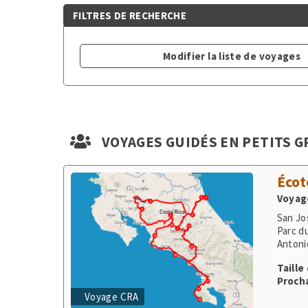
Modifier la liste de voyages
VOYAGES GUIDÉS EN PETITS 
Écot
Voyage
San Jo
Parc d
Antoni
Taille
Procha
Voyage CRA