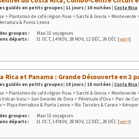
Herradura & Punta Leona
 des groupes :
Maxi 15 voyageurs
ins départs :
31 OCT
,
14 NOV
,
28 NOV
,
12 DÉC
,
26 DÉC
[
voir+
]
a Rica et Panama : Grande Découverte en 2 p
s guidés en petits groupes | 19 jours / 18 nuitées
|
Costa Rica
se > Plantation de café région Poas > Sarchi & Grecia > Monteverde 
u Volcan Irazu > San Gerardo de Dota > Péninsule d'Osa > Parc de Co
o > Playa Herradura & Punta Leona > Rio Tarcoles & Carara > Aéroport
auté indigène Embera > Parc National Chagres > Fort San Lorenzo
 des groupes :
Maxi 15 voyageurs
ins départs :
31 OCT
,
14 NOV
,
28 NOV
,
12 DÉC
,
26 DÉC
[
voir+
]
sière d'Écotourisme aux Galapagos, grand to