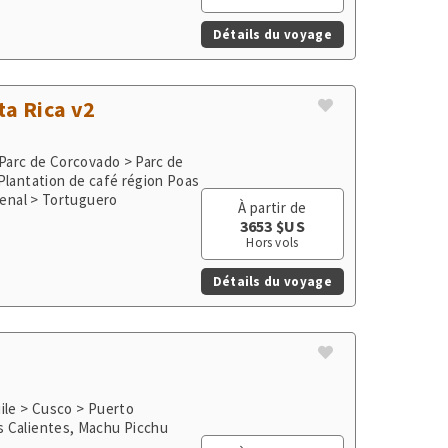
ta Rica v2
 Parc de Corcovado > Parc de
Plantation de café région Poas
> Sarchi & Grecia > Monteverde > Volcan Arenal > Parc National du Volcan Arenal > Tortuguero
À partir de
3653 $US
Hors vols
Détails du voyage
ile > Cusco > Puerto
s Calientes, Machu Picchu
À partir de
5950 $US
Hors vols