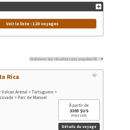
Voir la liste : 120 voyages
ta Rica
> Volcan Arenal > Tortuguero >
rcovado > Parc de Manuel
À partir de
3395 $US
Hors vols
Détails du voyage