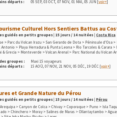
ourisme Culturel Hors Sentiers Battus au Cos
s guidés en petits groupes | 15 jours / 14 nuitées
|
Costa Rica
se > Parc du Volcan Irazu > San Gerardo de Dota > Péninsule d'Osa >
 Antonio > Playa Herradura & Punta Leona > Rio Tarcoles & Carara > 
 des groupes :
Maxi 15 voyageurs
ins départs :
15 AOÛ
,
07 NOV
,
21 NOV
,
05 DÉC
,
19 DÉC
[
voir+
]
ures et Grande Nature du Pérou
s guidés en petits groupes | 15 jours / 14 nuitées
|
Pérou
 Arequipa > Canyon de Colca > Chivay > Coporaque > Puno > Isla Taqu
ado > Chinchero > Moray > Salines de Maras > Ollantaytambo > Agua
 > Site Inka Machu Picchu > Lares
 des groupes :
Maxi 12 voyageurs
ins départs :
05 SEP
,
03 OCT
,
07 NOV
,
01 MAI
,
05 JUN
[
voir+
]