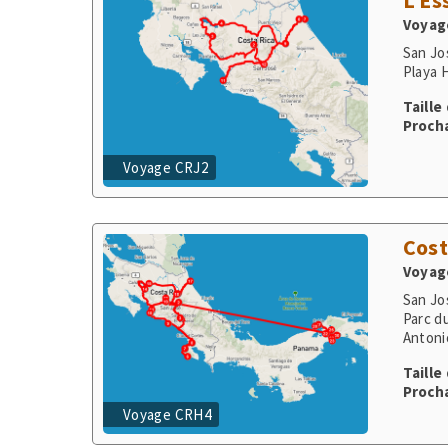
Playa 
Taille
Procha
Voyage CRJ2
Cost
Voyage
San Jo
Parc d
Antoni
Commun
Taille
Procha
Voyage CRH4
Croi