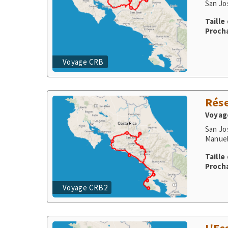
Procha
Voyage CRB
Rése
Voyage
San Jo
Manuel
Taille
Procha
Voyage CRB2
L'Es
Voyage
San Jo