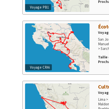
Écot
Voyage
San Jo
Manuel
Taille
Procha
Voyage CRAi
Cult
Voyage
Lima >
Maldon
Pueblo
Taille
Procha