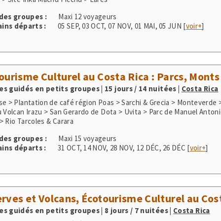
ourisme Culturel au Costa Rica : Parcs, Monts
s guidés en petits groupes | 15 jours / 14 nuitées
|
Costa Rica
se > Plantation de café région Poas > Sarchi & Grecia > Monteverde 
u Volcan Irazu > San Gerardo de Dota > Uvita > Parc de Manuel Anton
> Rio Tarcoles & Carara
 des groupes :
Maxi 15 voyageurs
ins départs :
31 OCT
,
14 NOV
,
28 NOV
,
12 DÉC
,
26 DÉC
[
voir+
]
rves et Volcans, Écotourisme Culturel au Cos
s guidés en petits groupes | 8 jours / 7 nuitées
|
Costa Rica
se > Plantation de café région Poas > Sarchi & Grecia > Monteverde 
 des groupes :
Maxi 15 voyageurs