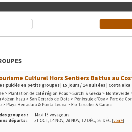
GROUPES
ourisme Culturel Hors Sentiers Battus au Cos
s guidés en petits groupes | 15 jours / 14 nuitées
|
Costa Rica
se > Plantation de café région Poas > Sarchi & Grecia > Monteverde 
u Volcan Irazu > San Gerardo de Dota > Péninsule d'Osa > Parc de Co
o > Playa Herradura & Punta Leona > Rio Tarcoles & Carara
 des groupes :
Maxi 15 voyageurs
ins départs :
31 OCT
,
14 NOV
,
28 NOV
,
12 DÉC
,
26 DÉC
[
voir+
]