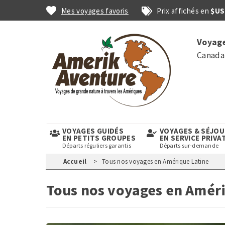
Aller
Mes voyages favoris
Prix affichés en
$US
au
contenu
Top
principal
Voyage
links
Canada 
VOYAGES GUIDÉS
VOYAGES & SÉJO
EN PETITS GROUPES
EN SERVICE PRIVA
Départs réguliers garantis
Départs sur-demande
Accueil
Tous nos voyages en Amérique Latine
Tous nos voyages en Amér