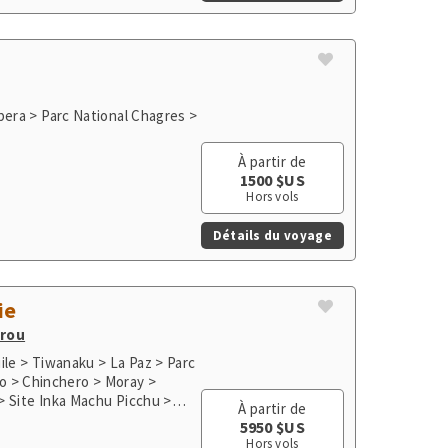
era > Parc National Chagres >
À partir de
1500 $US
Hors vols
Détails du voyage
ie
rou
ile > Tiwanaku > La Paz > Parc
co > Chinchero > Moray >
> Site Inka Machu Picchu >
À partir de
5950 $US
Hors vols
Détails du voyage