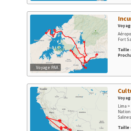
Incu
Voyage
Aéropo
Fort S
Taille
Procha
Voyage PAA
Cult
Voyage
Lima >
Nation
Saline
Lares
Taille
Procha
Voyage PB1