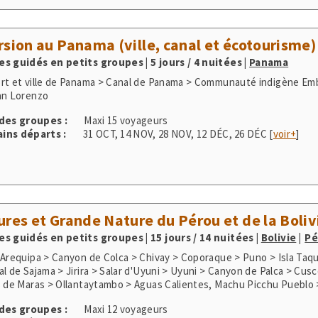
rsion au Panama (ville, canal et écotourisme)
s guidés en petits groupes | 5 jours / 4 nuitées
|
Panama
rt et ville de Panama > Canal de Panama > Communauté indigène Emb
an Lorenzo
 des groupes :
Maxi 15 voyageurs
ins départs :
31 OCT
,
14 NOV
,
28 NOV
,
12 DÉC
,
26 DÉC
[
voir+
]
ures et Grande Nature du Pérou et de la Boliv
s guidés en petits groupes | 15 jours / 14 nuitées
|
Bolivie
Pé
 Arequipa > Canyon de Colca > Chivay > Coporaque > Puno > Isla Taqu
al de Sajama > Jirira > Salar d'Uyuni > Uyuni > Canyon de Palca > Cus
s de Maras > Ollantaytambo > Aguas Calientes, Machu Picchu Pueblo 
 des groupes :
Maxi 12 voyageurs
ins départs :
05 SEP
,
03 OCT
,
07 NOV
,
01 MAI
,
05 JUN
[
voir+
]