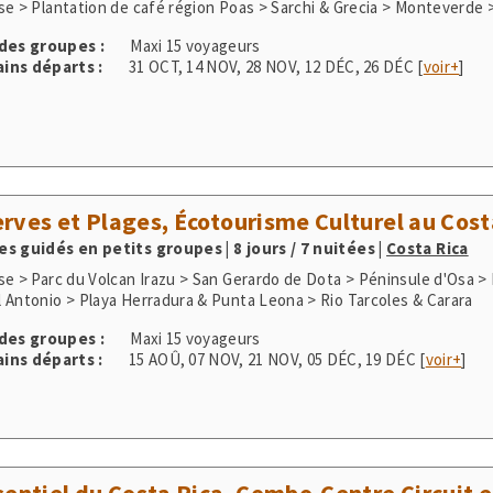
ins départs :
31 OCT
,
14 NOV
,
28 NOV
,
12 DÉC
,
26 DÉC
[
voir+
]
rves et Plages, Écotourisme Culturel au Cost
s guidés en petits groupes | 8 jours / 7 nuitées
|
Costa Rica
se > Parc du Volcan Irazu > San Gerardo de Dota > Péninsule d'Osa >
 Antonio > Playa Herradura & Punta Leona > Rio Tarcoles & Carara
 des groupes :
Maxi 15 voyageurs
ins départs :
15 AOÛ
,
07 NOV
,
21 NOV
,
05 DÉC
,
19 DÉC
[
voir+
]
sentiel du Costa Rica, Combo-Centre Circuit 
s guidés en petits groupes | 11 jours / 10 nuitées
|
Costa Rica
se > Plantation de café région Poas > Sarchi & Grecia > Monteverde 