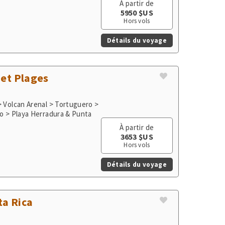
Détails du voyage
 et Plages
> Volcan Arenal > Tortuguero >
io > Playa Herradura & Punta
À partir de
3653 $US
Hors vols
Détails du voyage
ta Rica
> Volcan Arenal > Tortuguero
À partir de