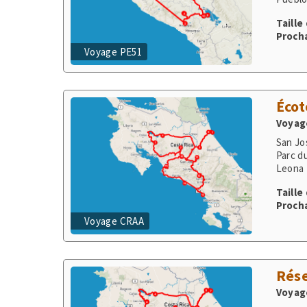
Voyage PE51
Écot
Voyage
San Jo
Parc d
Leona 
Taille
Procha
Voyage CRAA
Rése
Voyage
San Jo
Taille