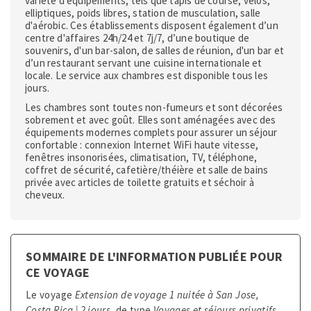
variété d’équipements, tels que tapis de course, vélos,
elliptiques, poids libres, station de musculation, salle
d'aérobic. Ces établissements disposent également d’un
centre d'affaires 24h/24 et 7j/7, d’une boutique de
souvenirs, d'un bar-salon, de salles de réunion, d'un bar et
d’un restaurant servant une cuisine internationale et
locale. Le service aux chambres est disponible tous les
jours.
Les chambres sont toutes non-fumeurs et sont décorées
sobrement et avec goût. Elles sont aménagées avec des
équipements modernes complets pour assurer un séjour
confortable : connexion Internet WiFi haute vitesse,
fenêtres insonorisées, climatisation, TV, téléphone,
coffret de sécurité, cafetière/théière et salle de bains
privée avec articles de toilette gratuits et séchoir à
cheveux.
SOMMAIRE DE L'INFORMATION PUBLIÉE POUR
CE VOYAGE
Le voyage
Extension de voyage 1 nuitée à San Jose,
Costa Rica
| 2 jours
, de type
Voyages et séjours privatifs
,