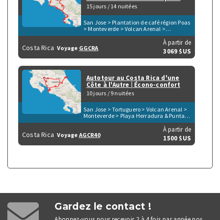
15 jours / 14 nuitées
San Jose > Plantation de café région Poas
> Monteverde > Volcan Arenal >
Tortuguero > Monument National de
Guayabo > Turrialba > Parc du Volcan
À partir de
Costa Rica
Voyage
GGCRA
Irazu > San Gerardo de Dota > Péninsule
3069 $US
d'Osa > Parc de Corcovado > Parc de
Manuel Antonio > Playa Herradura &
Punta Leona > Rio Tarcoles & Carara
Autotour au Costa Rica d'une
Côte à l'Autre | Écono-confort
10 jours / 9 nuitées
San Jose > Tortuguero > Volcan Arenal >
Monteverde > Playa Herradura & Punta
Leona
À partir de
Costa Rica
Voyage
AGCR40
1500 $US
Gardez le contact !
Abonnez-vous pour recevoir 2 à 4 fois par année nos