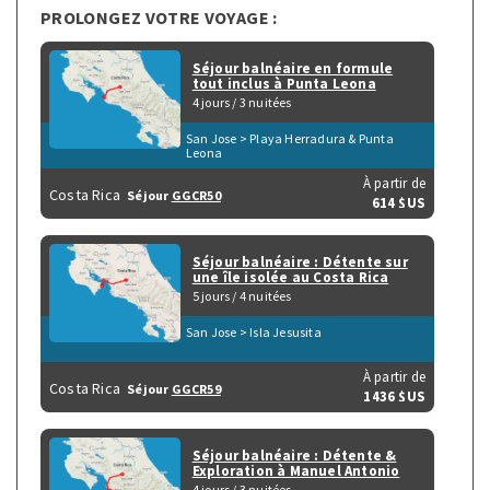
PROLONGEZ VOTRE VOYAGE :
Séjour balnéaire en formule
tout inclus à Punta Leona
4 jours / 3 nuitées
San Jose > Playa Herradura & Punta
Leona
À partir de
Costa Rica
Séjour
GGCR50
614 $US
Séjour balnéaire : Détente sur
une île isolée au Costa Rica
5 jours / 4 nuitées
San Jose > Isla Jesusita
À partir de
Costa Rica
Séjour
GGCR59
1436 $US
Séjour balnéaire : Détente &
Exploration à Manuel Antonio
4 jours / 3 nuitées