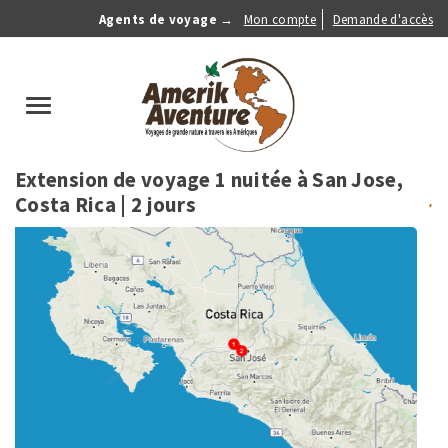
Aller
Agents de voyage →
Mon compte
Demande d'accès
au
Anonymous
contenu
Menu
principal
search
Toggle
navigation
Extension de voyage 1 nuitée à San Jose,
Costa Rica
| 2 jours