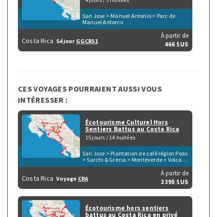
San Jose > Manuel Antonio > Parc de
Manuel Antonio
À partir de
Costa Rica
Séjour
GGCR51
466 $US
CES VOYAGES POURRAIENT AUSSI VOUS
INTÉRESSER :
Écotourisme Culturel Hors
Sentiers Battus au Costa Rica
15 jours / 14 nuitées
San Jose > Plantation de café région Poas
> Sarchi & Grecia > Monteverde > Volcan
Arenal > Tortuguero > Parc du Volcan
Irazu > San Gerardo de Dota > Péninsule
À partir de
Costa Rica
Voyage
CRA
d'Osa > Parc de Corcovado > Parc de
3395 $US
Manuel Antonio > Playa Herradura &
Punta Leona > Rio Tarcoles & Carara
Écotourisme hors sentiers
battus au Costa Rica en privé