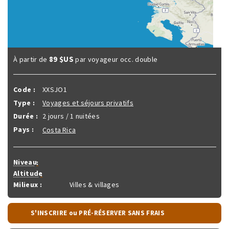
89 $US
À partir de
par voyageur occ. double
Code :
XXSJO1
Type :
Voyages et séjours privatifs
Durée :
2 jours / 1 nuitées
Pays :
Costa Rica
Niveau
:
Altitude
:
Milieux :
Villes & villages
S'INSCRIRE ou PRÉ-RÉSERVER SANS FRAIS