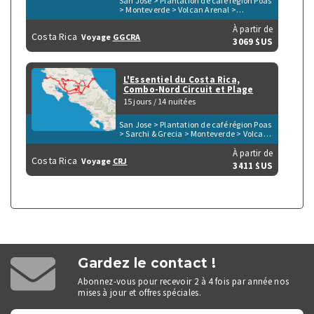
San Jose > Plantation de café région Poas
> Monteverde > Volcan Arenal >
Tortuguero > Monument National de
Guayabo > Turrialba > Parc du Volcan
À partir de
Costa Rica
Voyage
GGCRA
Irazu > San Gerardo de Dota > Péninsule
3069 $US
d'Osa > Parc de Corcovado > Parc de
Manuel Antonio > Playa Herradura &
Punta Leona > Rio Tarcoles & Carara
L'Essentiel du Costa Rica,
Combo-Nord Circuit et Plage
15 jours / 14 nuitées
San Jose > Plantation de café région Poas
> Sarchi & Grecia > Monteverde > Volcan
Arenal > Tortuguero > Tamarindo
À partir de
Costa Rica
Voyage
CRJ
3411 $US
Gardez le contact !
Abonnez-vous pour recevoir 2 à 4 fois par année nos
mises à jour et offres spéciales.