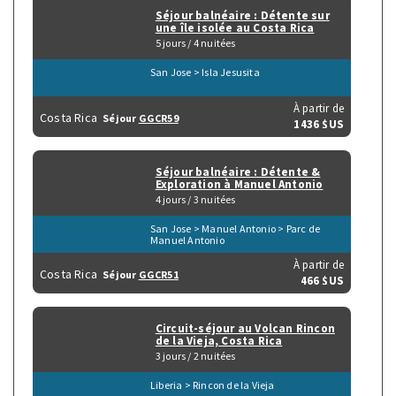
Séjour balnéaire : Détente sur
une île isolée au Costa Rica
5 jours / 4 nuitées
San Jose > Isla Jesusita
À partir de
Costa Rica
Séjour
GGCR59
1436 $US
Séjour balnéaire : Détente &
Exploration à Manuel Antonio
4 jours / 3 nuitées
San Jose > Manuel Antonio > Parc de
Manuel Antonio
À partir de
Costa Rica
Séjour
GGCR51
466 $US
Circuit-séjour au Volcan Rincon
de la Vieja, Costa Rica
3 jours / 2 nuitées
Liberia > Rincon de la Vieja