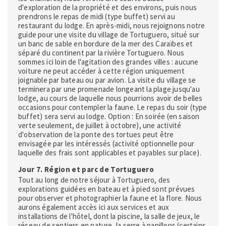
d'exploration de la propriété et des environs, puis nous
prendrons le repas de midi (type buffet) servi au
restaurant du lodge. En après-midi, nous rejoignons notre
guide pour une visite du village de Tortuguero, situé sur
un banc de sable en bordure de la mer des Caraïbes et
séparé du continent par la rivière Tortuguero. Nous
sommes ici loin de l'agitation des grandes villes : aucune
voiture ne peut accéder à cette région uniquement
joignable par bateau ou par avion. La visite du village se
terminera par une promenade longeant la plage jusqu'au
lodge, au cours de laquelle nous pourrions avoir de belles
occasions pour contempler la faune. Le repas du soir (type
buffet) sera servi au lodge. Option : En soirée (en saison
verte seulement, de juillet à octobre), une activité
d'observation de la ponte des tortues peut être
envisagée par les intéressés (activité optionnelle pour
laquelle des frais sont applicables et payables sur place).
Jour 7. Région et parc de Tortuguero
Tout au long de notre séjour à Tortuguero, des
explorations guidées en bateau et à pied sont prévues
pour observer et photographier la faune et la flore. Nous
aurons également accès ici aux services et aux
installations de l'hôtel, dont la piscine, la salle de jeux, le
réseau de sentiers en nature, la serre à papillons (certains