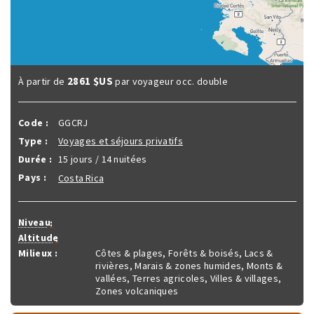
2861 $US
À partir de
par voyageur occ. double
Code :
GGCRJ
Type :
Voyages et séjours privatifs
Durée :
15 jours / 14 nuitées
Pays :
Costa Rica
Niveau
:
Altitude
:
Milieux :
Côtes & plages, Forêts & boisés, Lacs &
rivières, Marais & zones humides, Monts &
vallées, Terres agricoles, Villes & villages,
Zones volcaniques