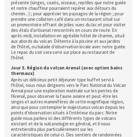
présente (singes, coatis, oiseaux, reptiles que notre guide
et notre chauffeur pourraient repérer aux détours du
chemin...) ; pour apprécier les paysages de la région ; pour
prendre une collation-café dans un restaurant situé sur
un promontoire offrant de jolies vues du lac et pour visiter
des étals d'artisanat rencontrés en cours de route. En
après-midi, installation en agréable hôtel de charme, situé
aux abords du volcan. Détente à la piscine et aux jardins
de l'hôtel, ou balade d'observation locale avec notre guide.
Le repas du soir sera servi sur place au restaurant de
l'hôtel.
Jour 5. Région du volcan Arenal (avec option bains
thermaux)
Après un délicieux petit déjeuner type buffet servi à
l'hôtel, nous nous dirigeons vers le Parc National du Volcan
Arenal pour une exploration matinale sur les pentes de
l'Arenal, pour observer la faune aviaire et peut-être les
singes et autres mammifères de cette magnifique région,
ainsi que pour contempler le majestueux volcan depuis les
points d'observation situés à l'intérieur du parc. Notre
guide nous parlera ici des différents types de volcans
existant et de la vulcanologie en général, et il nous
entretiendra plus particulièrement sur les
caractéristiques de celui-ci. Des sentiers de randonnées