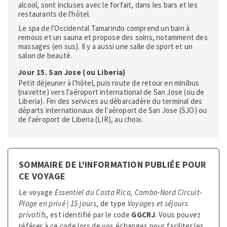
alcool, sont incluses avec le forfait, dans les bars et les
restaurants de l'hôtel.
Le spa de l'Occidental Tamarindo comprend un bain à
remous et un sauna et propose des soins, notamment des
massages (en sus). Il y a aussi une salle de sport et un
salon de beauté.
Jour 15. San Jose (ou Liberia)
Petit déjeuner à l'hôtel, puis route de retour en minibus
(navette) vers l'aéroport international de San Jose (ou de
Liberia). Fin des services au débarcadère du terminal des
départs internationaux de l'aéroport de San Jose (SJO) ou
de l'aéroport de Liberia (LIR), au choix.
SOMMAIRE DE L'INFORMATION PUBLIÉE POUR
CE VOYAGE
Le voyage
Essentiel du Costa Rica, Combo-Nord Circuit-
Plage en privé
| 15 jours
, de type
Voyages et séjours
privatifs
, est identifié par le code
GGCRJ
. Vous pouvez
référer à ce code lors de vos échanges pour faciliter les