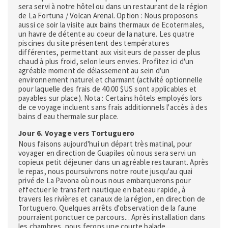
sera servi à notre hôtel ou dans un restaurant de la région
de La Fortuna / Volcan Arenal. Option : Nous proposons
aussi ce soir la visite aux bains thermaux de Ecotermales,
un havre de détente au coeur de la nature. Les quatre
piscines du site présentent des températures
différentes, permettant aux visiteurs de passer de plus
chaud à plus froid, selon leurs envies. Profitez ici d'un
agréable moment de délassement au sein d'un
environnement naturel et charmant (activité optionnelle
pour laquelle des frais de 40.00 $US sont applicables et
payables sur place). Nota : Certains hôtels employés lors
de ce voyage incluent sans frais additionnels l'accès à des
bains d'eau thermale sur place.
Jour 6. Voyage vers Tortuguero
Nous faisons aujourd'hui un départ très matinal, pour
voyager en direction de Guapiles où nous sera servi un
copieux petit déjeuner dans un agréable restaurant. Après
le repas, nous poursuivrons notre route jusqu'au quai
privé de La Pavona où nous nous embarquerons pour
effectuer le transfert nautique en bateau rapide, à
travers les rivières et canaux de la région, en direction de
Tortuguero. Quelques arrêts d'observation de la faune
pourraient ponctuer ce parcours... Après installation dans
les chambres, nous ferons une courte balade