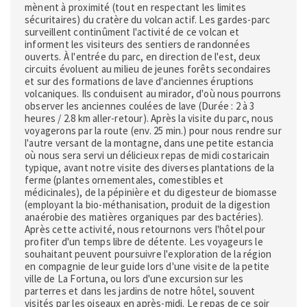
mènent à proximité (tout en respectant les limites
sécuritaires) du cratère du volcan actif. Les gardes-parc
surveillent continûment l'activité de ce volcan et
informent les visiteurs des sentiers de randonnées
ouverts. À l'entrée du parc, en direction de l'est, deux
circuits évoluent au milieu de jeunes forêts secondaires
et sur des formations de lave d'anciennes éruptions
volcaniques. Ils conduisent au mirador, d'où nous pourrons
observer les anciennes coulées de lave (Durée : 2 à 3
heures / 2.8 km aller-retour). Après la visite du parc, nous
voyagerons par la route (env. 25 min.) pour nous rendre sur
l'autre versant de la montagne, dans une petite estancia
où nous sera servi un délicieux repas de midi costaricain
typique, avant notre visite des diverses plantations de la
ferme (plantes ornementales, comestibles et
médicinales), de la pépinière et du digesteur de biomasse
(employant la bio-méthanisation, produit de la digestion
anaérobie des matières organiques par des bactéries).
Après cette activité, nous retournons vers l'hôtel pour
profiter d'un temps libre de détente. Les voyageurs le
souhaitant peuvent poursuivre l'exploration de la région
en compagnie de leur guide lors d'une visite de la petite
ville de La Fortuna, ou lors d'une excursion sur les
parterres et dans les jardins de notre hôtel, souvent
visités par les oiseaux en après-midi. Le repas de ce soir