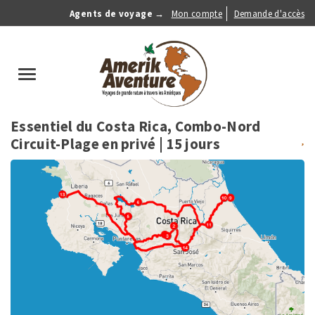
Aller
Agents de voyage →
Mon compte
Demande d'accès
au
Anonymous
contenu
Menu
principal
search
Toggle
navigation
Essentiel du Costa Rica, Combo-Nord
Circuit-Plage en privé
| 15 jours