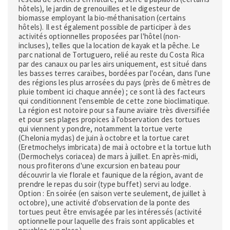
hôtels), le jardin de grenouilles et le digesteur de
biomasse employant la bio-méthanisation (certains
hôtels). Il est également possible de participer à des
activités optionnelles proposées par l'hôtel (non-
incluses), telles que la location de kayak et la pêche. Le
parc national de Tortuguero, relié au reste du Costa Rica
par des canaux ou par les airs uniquement, est situé dans
les basses terres caraïbes, bordées par l'océan, dans l'une
des régions les plus arrosées du pays (près de 6 mètres de
pluie tombent ici chaque année) ; ce sont là des facteurs
qui conditionnent l'ensemble de cette zone bioclimatique.
La région est notoire pour sa faune aviaire très diversifiée
et pour ses plages propices à l'observation des tortues
qui viennent y pondre, notamment la tortue verte
(Chelonia mydas) de juin à octobre et la tortue caret
(Eretmochelys imbricata) de mai à octobre et la tortue luth
(Dermochelys coriacea) de mars à juillet. En après-midi,
nous profiterons d'une excursion en bateau pour
découvrir la vie florale et faunique de la région, avant de
prendre le repas du soir (type buffet) servi au lodge.
Option : En soirée (en saison verte seulement, de juillet à
octobre), une activité d'observation de la ponte des
tortues peut être envisagée par les intéressés (activité
optionnelle pour laquelle des frais sont applicables et