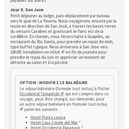
payables sur place).
Jour 8. San Jose
Petit déjeuner au lodge, puis déplacement par bateau
vers le quai de La Pavona. Nous voyagerons ensuite par la
route en direction de San José, à travers les bases terres
du versant Caraibes et gravissant le flanc est de la
cordillère. En chemin, nous ferons halte à Guapiles, au
restaurant du Rio Danta, pour prendre un repas de midi,
type buffet typique. Nous arriverons à San Jose vers
16h00. Installation en hôtel 4* en fin de journée pour
prendre le repas du soir et apprécier un moment de
détente au salon et à la piscine.
OPTION : MODIFIEZ LE BALNÉAIRE
Le séjour balnéaire (formule tout inclus) à l'hôtel
Occidental Tamarindo 4*
qui est compris dans ce
voyage, peut être changé, sur-demande, pour
un autre séjour balnéaire en formule tout inclus
4* parmi les suivants :
Hotel Punta Leona
Hotel Casa Conde del Mar
*
Hotel Occidental Papagayo
*